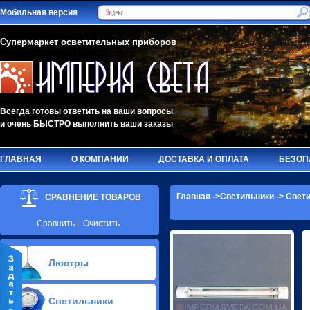
Мобильная версия
Супермаркет осветительных приборов
Всегда готовы ответить на ваши вопросы
и очень БЫСТРО выполнить ваши заказы
ГЛАВНАЯ
О КОМПАНИИ
ДОСТАВКА И ОПЛАТА
БЕЗОП
Главная
->
Светильники
->
Свети
СРАВНЕНИЕ ТОВАРОВ
Сравнить
|
Очистить
Люстры
Припотолочные люстры(597)
Светильники
Потолочные люстры Led(86)