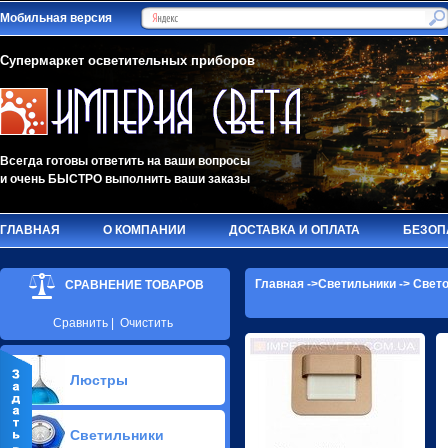
Мобильная версия
Супермаркет осветительных приборов
Всегда готовы ответить на ваши вопросы
и очень БЫСТРО выполнить ваши заказы
ГЛАВНАЯ
О КОМПАНИИ
ДОСТАВКА И ОПЛАТА
БЕЗОП
Главная
->
Светильники
->
Свето
СРАВНЕНИЕ ТОВАРОВ
Сравнить
|
Очистить
Люстры
Припотолочные люстры(621)
Светильники
Потолочные люстры Led(65)