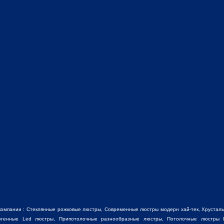
компании :
Стеклянные рожковые люстры
, Современные люстры модерн хай-тек, Хрустал
огенные Led люстры
,
Припотолочные разнообразные люстры
, Потолочные люстры L