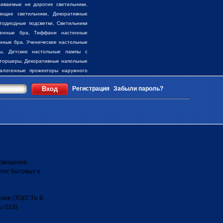
иваемые не дорогие светильники,
ющие светильники, Декоративные
тодиодные подсветки, Светильники
тенные бра, Тиффани настенные
нные бра
. Ученические настольные
ы, Детские настольные лампы с
торшеры, Декоративные напольные
алогенные прожекторы наружного
ружного освещения, Накладные бра
Регистрация
Забыли пароль?
 наружного освещения, Столбовые
ценам !!!
освещения
угих бытовых и
ения (ТОЕСТЬ В
 G13).