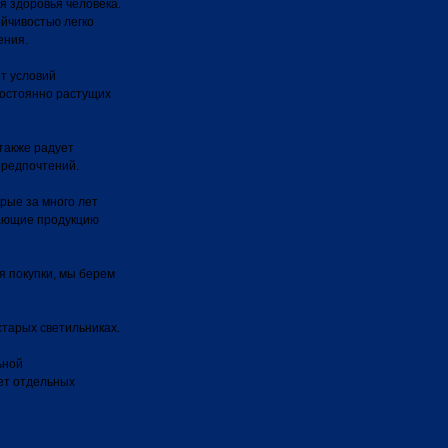
я здоровья человека.
йчивостью легко
ения.
от условий
постоянно растущих
также радует
предпочтений.
рые за много лет
кающие продукцию
я покупки, мы берем
тарых светильниках.
ьной
ет отдельных