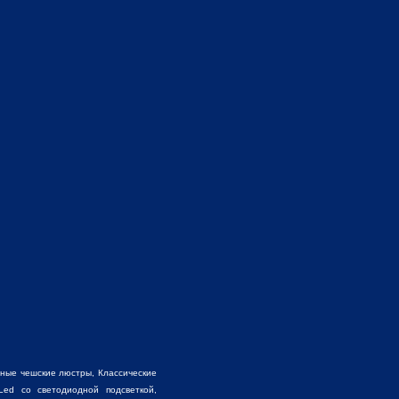
ьные чешские люстры,
Классические
ed со светодиодной подсветкой,