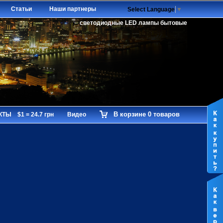
Статьи
Наши партнеры
Select Language
▼
светодиодные LED лампы бытовые
В корзине 0 товаров
КТЫ
$1 = 24.7 грн
Видео