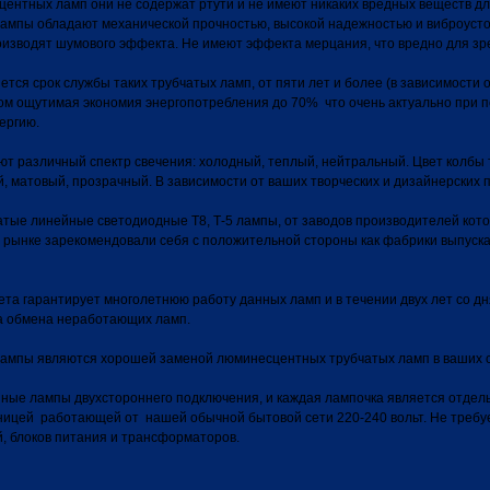
центных ламп они не содержат ртути и не имеют никаких вредных веществ дл
ампы обладают механической прочностью, высокой надежностью и виброусто
оизводят шумового эффекта. Не имеют эффекта мерцания, что вредно для зр
тся срок службы таких трубчатых ламп, от пяти лет и более (в зависимости 
том ощутимая экономия энергопотребления до 70% что очень актуально при 
ергию.
т различный спектр свечения: холодный, теплый, нейтральный. Цвет колбы 
, матовый, прозрачный. В зависимости от ваших творческих и дизайнерских 
тые линейные светодиодные Т8, Т-5 лампы, от заводов производителей кото
 рынке зарекомендовали себя с положительной стороны как фабрики выпус
та гарантирует многолетнюю работу данных ламп и в течении двух лет со дн
а обмена неработающих ламп.
ампы являются хорошей заменой люминесцентных трубчатых ламп в ваших с
ные лампы двухстороннего подключения, и каждая лампочка является отдел
ницей работающей от нашей обычной бытовой сети 220-240 вольт. Не требу
й, блоков питания и трансформаторов.