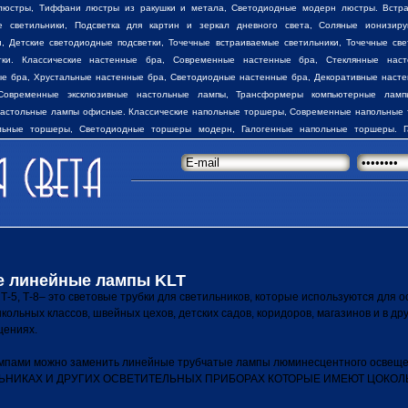
люстры
,
Тиффани люстры
из ракушки и метала, Светодиодные модерн люстры. Встра
е светильники,
Подсветка для картин
и зеркал дневного света, Соляные ионизиру
и
, Детские светодиодные подсветки, Точечные встраиваемые светильники, Точечные све
тки. Классические настенные бра, Современные настенные бра, Стеклянные нас
ые бра, Хрустальные настенные бра, Светодиодные настенные бра, Декоративные
насте
Современные эксклюзивные настольные лампы, Трансформеры компьютерные ламп
настольные лампы
офисные. Классические
напольные торшеры
, Современные напольные 
льные торшеры, Светодиодные торшеры модерн, Галогенные напольные торшеры. Г
ово-парковые столбы наружного освещения, Вкапываемые герметичные светильники на
одвесы герметичные наружного освещения, Фонарные светильники для дач коттеджей
наружного освещения. Все товары на сайте, имеются в наличии на 100%, по актуальным 
 линейные лампы KLT
-5, Т-8– это световые трубки для светильников, которые используются для 
кольных классов, швейных цехов, детских садов, коридоров, магазинов и в др
ениях.
мпами можно заменить линейные трубчатые лампы люминесцентного освещ
ЬНИКАХ И ДРУГИХ ОСВЕТИТЕЛЬНЫХ ПРИБОРАХ КОТОРЫЕ ИМЕЮТ ЦОКОЛЬ