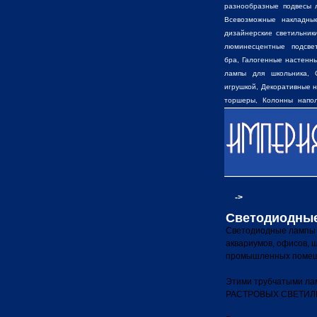
разнообразные
подвесы 
Всевозможные накладны
дизайнерские светильник
люминесцентные подсве
бра, Галогенные настенн
лампы для школьника, 
игрушкой,
Декоративные 
торшеры, Колонны напо
освещения, Фонарные сад
наружного освещения, П
ландшафтные светильники 
->
Светодиодные
Светодиодные лампы Т
аквариумов, офисов, ш
промышленных помещ
Этими трубчатыми ла
РАСТРОВЫХ СВЕТИЛ