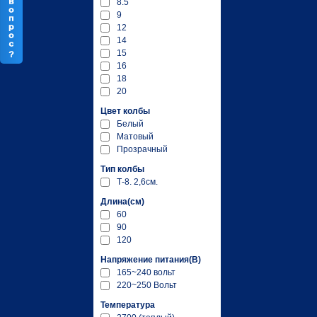
8.5
9
12
14
15
16
18
20
Цвет колбы
Белый
Матовый
Прозрачный
Тип колбы
Т-8. 2,6см.
Длина(см)
60
90
120
Напряжение питания(В)
165~240 вольт
220~250 Вольт
Температура