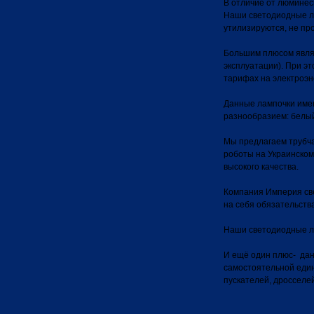
В отличие от люминес
Наши светодиодные л
утилизируются, не пр
Большим плюсом являе
эксплуатации). При э
тарифах на электроэн
Данные лампочки имею
разнообразием: белый
Мы предлагаем трубча
роботы на Украинском
высокого качества.
Компания Империя све
на себя обязательств
Наши светодиодные л
И ещё один плюс- дан
самостоятельной еди
пускателей, дросселе