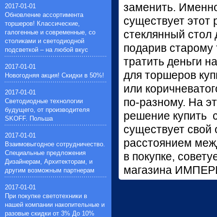
зеркальные лампочки(3)
заменить. Именн
2017-01-01
ртутные лампочки(4)
Обновление ассортимента
существует этот 
натриевые лампочки(4)
торшеров! Классические,
лампочки общего назначения(11)
галогенные и современные, со
стеклянный стол 
столиками и светодиодной
подарив старому 
подсветкой – на любой вкус
тратить деньги н
2017-01-01
для торшеров куп
Новогодняя акция! Скидки в 50%!
или коричневатог
2017-01-01
по-разному. На э
Светодиодные технологии
будущего, от производителя
решение купить с
SKOFF. Польша
существует свой 
2017-01-01
расстоянием меж
Взаимовыгодное сотрудничество.
Специальные предложения
в покупке, совет
Дизайнерам, Архитекторам, и
магазина ИМПЕР
другим возможным партнерам
2017-01-01
При покупке светотехники в
нашей компании накопительные и
разовые скидки от 3% До 10%