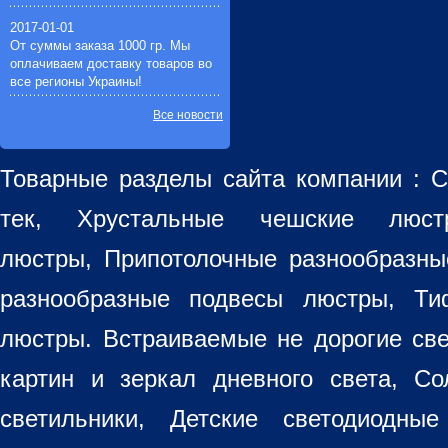
2017-01-01
От суммы заказа 1000 гр. Мы
оплачиваем доставку товаров во
все регионы Украины!
Все новости
Товарные разделы сайта компании :
С
тек, Хрустальные чешские лю
люстры
,
Припотолочные разнообразн
разнообразные
подвесы люстры
,
Ти
люстры. Встраиваемые не дорогие св
картин
и зеркал дневного света, Со
светильники
, Детские светодиодные