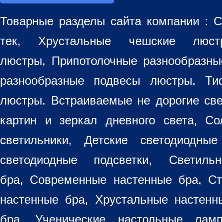
Товарные разделы сайта компании :
С
тек, Хрустальные чешские лю
люстры
,
Припотолочные разнообразн
разнообразные
подвесы люстры
,
Ти
люстры. Встраиваемые не дорогие св
картин
и зеркал дневного света, Со
светильники
, Детские светодиодные
светодиодные подсветки, Светиль
бра, Современные настенные бра, С
настенные бра, Хрустальные настен
бра
. Ученические настольные лам