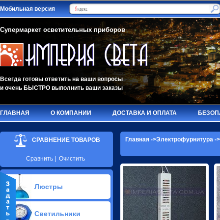
Мобильная версия
Супермаркет осветительных приборов
Всегда готовы ответить на ваши вопросы
и очень БЫСТРО выполнить ваши заказы
ГЛАВНАЯ
О КОМПАНИИ
ДОСТАВКА И ОПЛАТА
БЕЗОП
Главная
->
Электрофурнитура
-
СРАВНЕНИЕ ТОВАРОВ
Сравнить
|
Очистить
Люстры
Припотолочные люстры(622)
Светильники
Потолочные люстры Led(66)