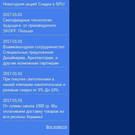
Новогодняя акция! Скидки в 50%!
2017-01-01
Светодиодные технологии
будущего, от производителя
SKOFF. Польша
2017-01-01
Взаимовыгодное сотрудничество.
Специальные предложения
Дизайнерам, Архитекторам, и
другим возможным партнерам
2017-01-01
При покупке светотехники в
нашей компании накопительные и
разовые скидки от 3% До 10%
2017-01-01
От суммы заказа 1000 гр. Мы
оплачиваем доставку товаров во
все регионы Украины!
Все новости