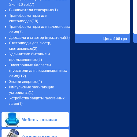
Споты направляемые
освещения(34)
Skoff-10 volt(7)
светильники(6)
Грунтовые, газонные, тротуарные
Выключатели сенсорные(1)
Светильники для ванной
светильники. Подсветка лестниц и
Трансформаторы для
комнаты(15)
ступеней(13)
светодиодов(18)
Вешалки для кухонных
Консольные светильники
Трансформаторы для галогеновых
принадлежностей(2)
(освещения дорог, дворов,
ламп(7)
площадок)(5)
Дроссели и стартер (пускатели)(2)
Цена:108 грн
Промышленные подвесные
Светодиоды для люстр,
светильники (для цеха и склада)(5)
светильников(2)
Удлинители бытовые и
промышленные(2)
Электронные балласты
(пускатели для люминисцентных
ламп)(12)
Звонки дверные(4)
Импульсные зажигающие
устройства(1)
Устройства защиты галогенных
ламп(1)
Мебель кожаная
Мягкие кожаные комплекты(1)
Комплектующие