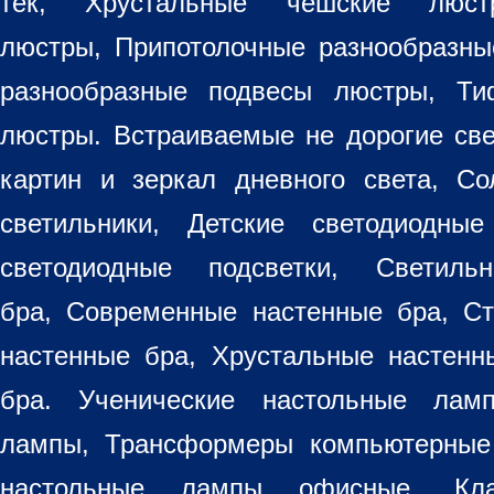
тек, Хрустальные чешские лю
люстры
,
Припотолочные разнообразн
разнообразные
подвесы люстры
,
Ти
люстры. Встраиваемые не дорогие св
картин
и зеркал дневного света, Со
светильники
, Детские светодиодные
светодиодные подсветки, Светиль
бра, Современные настенные бра, С
настенные бра, Хрустальные настен
бра
. Ученические настольные лам
лампы, Трансформеры компьютерные
настольные лампы
офисные. Кла