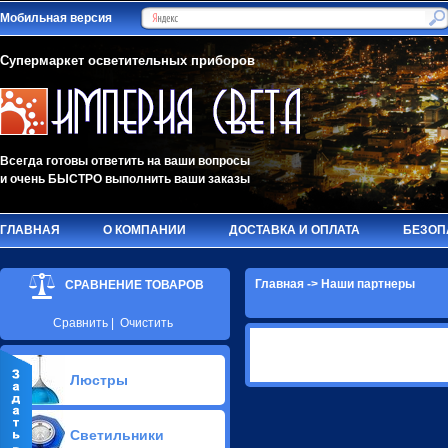
Мобильная версия
Супермаркет осветительных приборов
Всегда готовы ответить на ваши вопросы
и очень БЫСТРО выполнить ваши заказы
ГЛАВНАЯ
О КОМПАНИИ
ДОСТАВКА И ОПЛАТА
БЕЗОП
Главная
->
Наши партнеры
СРАВНЕНИЕ ТОВАРОВ
Сравнить
|
Очистить
Люстры
Припотолочные люстры(627)
Светильники
Потолочные люстры Led(63)