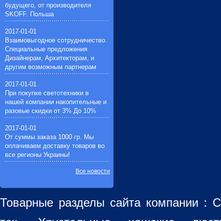
будущего, от производителя
SKOFF. Польша
2017-01-01
Взаимовыгодное сотрудничество.
Специальные предложения
Дизайнерам, Архитекторам, и
другим возможным партнерам
2017-01-01
При покупке светотехники в
нашей компании накопительные и
разовые скидки от 3% До 10%
2017-01-01
От суммы заказа 1000 гр. Мы
оплачиваем доставку товаров во
все регионы Украины!
Все новости
Товарные разделы сайта компании :
С