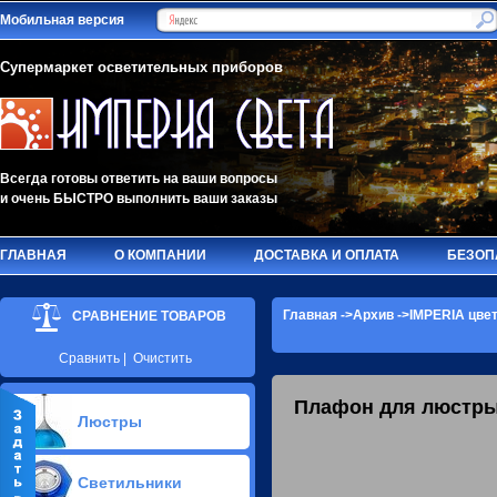
Мобильная версия
Супермаркет осветительных приборов
Всегда готовы ответить на ваши вопросы
и очень БЫСТРО выполнить ваши заказы
ГЛАВНАЯ
О КОМПАНИИ
ДОСТАВКА И ОПЛАТА
БЕЗОП
Главная
->
Архив
->IMPERIA цве
СРАВНЕНИЕ ТОВАРОВ
Сравнить
|
Очистить
Плафон для люстры
Люстры
Припотолочные люстры(624)
Светильники
Потолочные люстры Led(65)