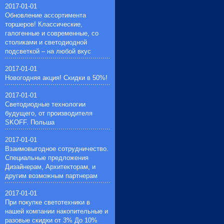
зеркальные лампочки(3)
2017-01-01
ртутные лампочки(4)
Обновление ассортимента
натриевые лампочки(4)
торшеров! Классические,
лампочки общего назначения(11)
галогенные и современные, со
столиками и светодиодной
подсветкой – на любой вкус
2017-01-01
Новогодняя акция! Скидки в 50%!
2017-01-01
Светодиодные технологии
будущего, от производителя
SKOFF. Польша
2017-01-01
Взаимовыгодное сотрудничество.
Специальные предложения
Дизайнерам, Архитекторам, и
другим возможным партнерам
2017-01-01
При покупке светотехники в
нашей компании накопительные и
разовые скидки от 3% До 10%