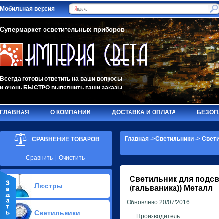
Мобильная версия
Супермаркет осветительных приборов
Всегда готовы ответить на ваши вопросы
и очень БЫСТРО выполнить ваши заказы
ГЛАВНАЯ
О КОМПАНИИ
ДОСТАВКА И ОПЛАТА
БЕЗОП
Главная
->
Светильники
->
Свети
СРАВНЕНИЕ ТОВАРОВ
Сравнить
|
Очистить
Светильник для подсв
Люстры
(гальваника)) Металл
Обновлено:20/07/2016.
Припотолочные люстры(579)
Светильники
Потолочные люстры Led(91)
Производитель: