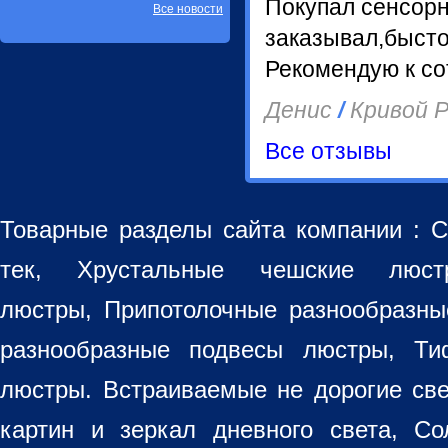
Покупал сенсор
Все новости
заказывал,бысто
Рекомендую к со
Денис
/
Кривой Р
Все отзывы
Товарные разделы сайта компании :
С
тек, Хрустальные чешские лю
люстры
,
Припотолочные разнообразн
разнообразные
подвесы люстры
,
Ти
люстры. Встраиваемые не дорогие св
картин
и зеркал дневного света, Со