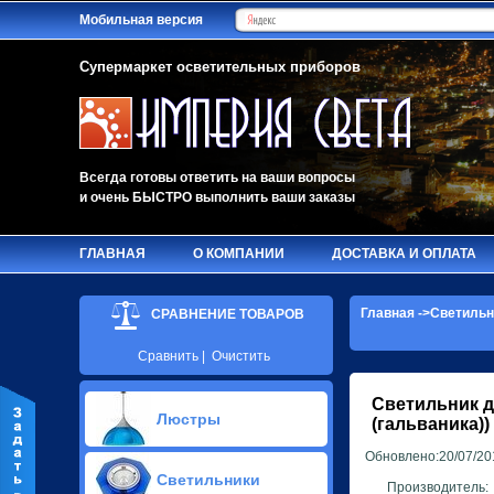
Мобильная версия
Супермаркет осветительных приборов
Всегда готовы ответить на ваши вопросы
и очень БЫСТРО выполнить ваши заказы
ГЛАВНАЯ
О КОМПАНИИ
ДОСТАВКА И ОПЛАТА
Главная
->
Светильн
СРАВНЕНИЕ ТОВАРОВ
Сравнить
|
Очистить
Светильник д
Люстры
(гальваника))
Обновлено:20/07/20
Припотолочные люстры(579)
Светильники
Потолочные люстры Led(91)
Производитель: