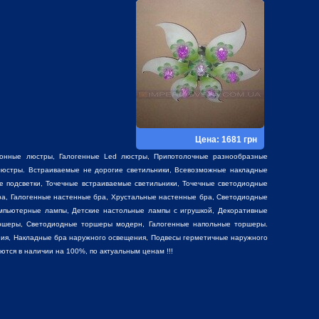
Цена: 1681 грн
фонные люстры
,
Галогенные Led люстры
,
Припотолочные разнообразные
юстры. Встраиваемые не дорогие светильники, Всевозможные накладные
е подсветки, Точечные встраиваемые светильники, Точечные светодиодные
ра, Галогенные настенные бра, Хрустальные настенные бра, Светодиодные
мпьютерные лампы, Детские настольные лампы с игрушкой,
Декоративные
ршеры, Светодиодные торшеры модерн, Галогенные напольные торшеры.
ия, Накладные бра наружного освещения, Подвесы герметичные наружного
ся в наличии на 100%, по актуальным ценам !!!