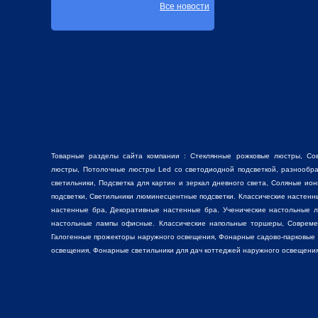
Все новости
Товарные разделы сайта компании :
Стеклянные рожковые люстры
, Со
люстры
, Потолочные люстры Led со светодиодной подсветкой, разнооб
светильники,
Подсветка для картин
и зеркал дневного света, Соляные ио
подсветки, Светильники люминесцентные подсветки. Классические настен
настенные бра, Декоративные
настенные бра
. Ученические настольные 
настольные лампы
офисные. Классические
напольные торшеры
, Соврем
Галогенные прожекторы наружного освещения, Фонарные садово-парковые
освещения, Фонарные светильники для дач коттеджей наружного освещения