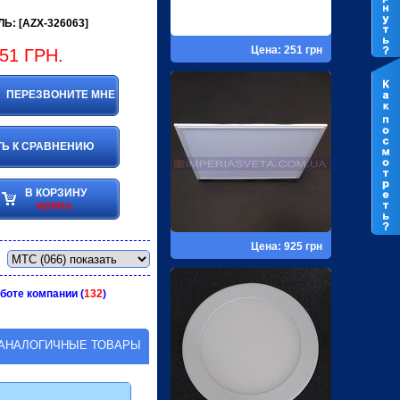
Ь: [AZX-326063]
Цена: 251 грн
51
ГРН.
ПЕРЕЗВОНИТЕ МНЕ
Ь К СРАВНЕНИЮ
В КОРЗИНУ
купить
Цена: 925 грн
боте компании (
132
)
АНАЛОГИЧНЫЕ ТОВАРЫ