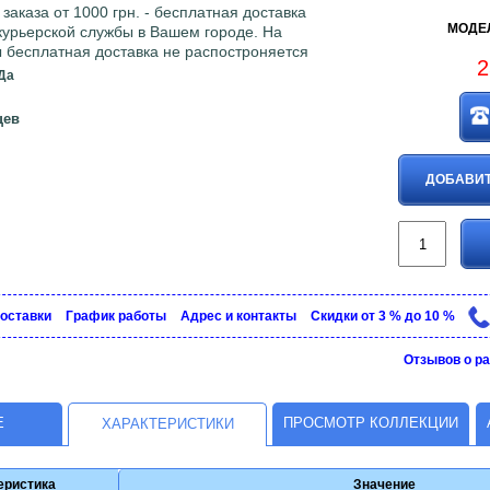
аказа от 1000 грн. - бесплатная доставка
МОДЕЛ
 курьерской службы в Вашем городе. На
 бесплатная доставка не распостроняется
2
Да
цев
ДОБАВИТ
доставки
График рaботы
Адрес и контакты
Скидки от 3 % до 10 %
Отзывов о ра
Е
ПРОСМОТР КОЛЛЕКЦИИ
ХАРАКТЕРИСТИКИ
еристика
Значение