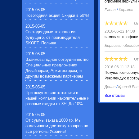
светильников(2)
огромное,вернули 
Удлинители бытовые и
2015-05-05
Елена
/
Харьков
промышленные(45)
Новогодняя акция! Скидки в 50%!
Вентиляторы вытяжные, бытовые.
(для кухни и ванной комнаты)(3)
От
2015-05-05
Электронные балласты(7)
2016-06-22 14:08
Светодиодные технологии
Звонки дверные(1)
замовляв плафони,
будущего, от производителя
Импульсные зажигающие
SKOFF. Польша
устройства(1)
Борисевич Волод
Устройства защиты галогенных
2015-05-05
ламп(1)
Взаимовыгодное сотрудничество.
От
Специальные предложения
2016-06-11 13:18
Дизайнерам, Архитекторам, и
Покупал сенсорную
другим возможным партнерам
Рекомендую к сотр
2015-05-05
Денис
/
Кривой Рог
При покупке светотехники в
Все отзывы
нашей компании накопительные и
разовые скидки от 3% До 10%
2015-05-05
От суммы заказа 1000 гр. Мы
оплачиваем доставку товаров во
все регионы Украины!