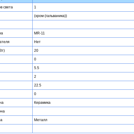
ов света
1
(хром (гальваника))
на
MR-11
ателя
Нет
Вт)
20
0
5.5
2
22.5
0
на
Керамика
она
са
Металл