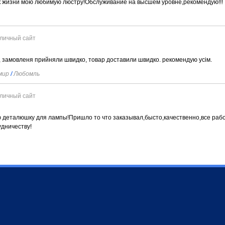
к жизни мою любимую люстру!Обслуживание на высшем уровне,рекомендую!!!
личный сайт
 замовленя прийняли швидко, товар доставили швидко. рекомендую усім.
имир
/
Любомль
личный сайт
 деталюшку для лампы!Пришло то что заказывал,бысто,качественно,все рабо
удничеству!