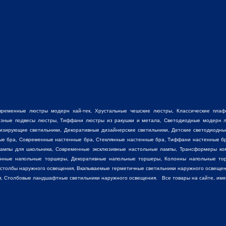
временные люстры модерн хай-тек, Хрустальные чешские люстры,
Классические пла
разные
подвесы люстры
,
Тиффани люстры
из ракушки и метала, Светодиодные модерн л
низирующие светильники, Декоративные
дизайнерские светильники
, Детские светодиодны
ные бра, Современные настенные бра, Стеклянные настенные бра, Тиффани настенные б
лампы для школьника, Современные эксклюзивные настольные лампы, Трансформеры ко
енные напольные торшеры, Декоративные напольные торшеры, Колонны напольные то
 столбы наружного освещения, Вкапываемые герметичные светильники наружного освещен
, Столбовые ландшафтные светильники наружного освещения. Все товары на сайте, имеют