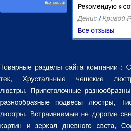
Все новости
Рекомендую к со
Денис
/
Кривой Р
Все отзывы
Товарные разделы сайта компании :
С
тек, Хрустальные чешские лю
люстры
,
Припотолочные разнообразн
разнообразные
подвесы люстры
,
Ти
люстры. Встраиваемые не дорогие св
картин
и зеркал дневного света, Со