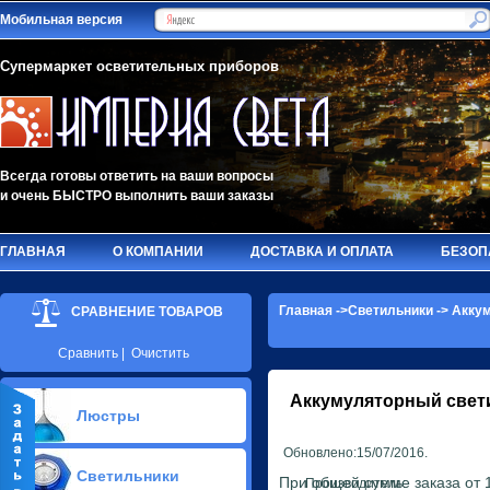
Мобильная версия
Супермаркет осветительных приборов
Всегда готовы ответить на ваши вопросы
и очень БЫСТРО выполнить ваши заказы
ГЛАВНАЯ
О КОМПАНИИ
ДОСТАВКА И ОПЛАТА
БЕЗОП
Главная
->
Светильники
->
Аккум
СРАВНЕНИЕ ТОВАРОВ
Сравнить
|
Очистить
Аккумуляторный свет
Люстры
Обновлено:15/07/2016.
Припотолочные люстры(584)
Светильники
Потолочные люстры Led(91)
При общей сумме заказа от 1
Производитель: