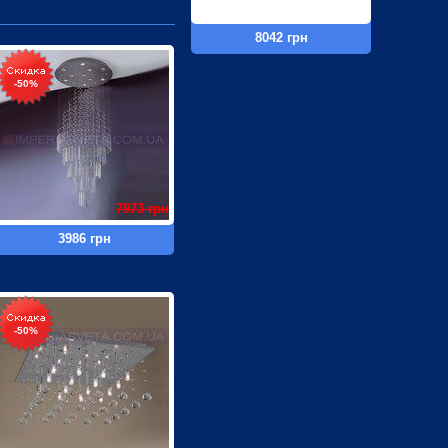
8042 грн
-50%
7973 грн
3986 грн
-50%