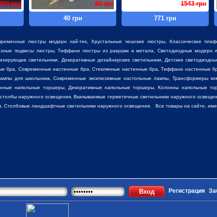
443 грн
80 грн
1543 грн
40 грн
771 грн
временные люстры модерн хай-тек, Хрустальные чешские люстры,
Классические пла
разные
подвесы люстры
,
Тиффани люстры
из ракушки и метала, Светодиодные модерн л
низирующие светильники, Декоративные
дизайнерские светильники
, Детские светодиодны
ные бра, Современные настенные бра, Стеклянные настенные бра, Тиффани настенные б
лампы для школьника, Современные эксклюзивные настольные лампы, Трансформеры ко
енные напольные торшеры, Декоративные напольные торшеры, Колонны напольные то
 столбы наружного освещения, Вкапываемые герметичные светильники наружного освещен
, Столбовые ландшафтные светильники наружного освещения. Все товары на сайте, имеют
Регистрация
За