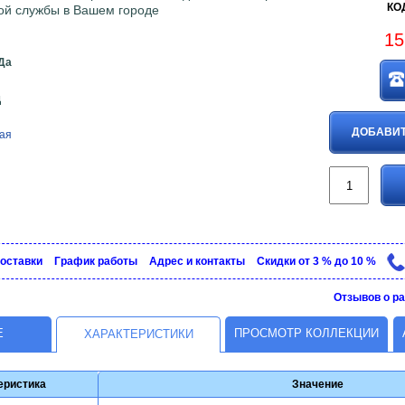
КОД
кой службы в Вашем городе
15
Да
д
ДОБАВИТ
ая
доставки
График рaботы
Адрес и контакты
Скидки от 3 % до 10 %
Отзывов о ра
Е
ПРОСМОТР КОЛЛЕКЦИИ
ХАРАКТЕРИСТИКИ
еристика
Значение