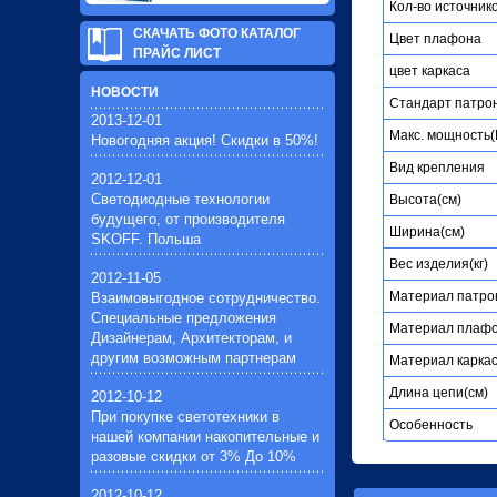
Кол-во источник
СКАЧАТЬ ФОТО КАТАЛОГ
Цвет плафона
ПРАЙС ЛИСТ
цвет каркаса
НОВОСТИ
Стандарт патро
2013-12-01
Макc. мощность(
Новогодняя акция! Скидки в 50%!
Вид крепления
2012-12-01
Светодиодные технологии
Высота(см)
будущего, от производителя
Ширина(см)
SKOFF. Польша
Вес изделия(кг)
2012-11-05
Материал патро
Взаимовыгодное сотрудничество.
Специальные предложения
Материал плаф
Дизайнерам, Архитекторам, и
другим возможным партнерам
Материал карка
Длина цепи(см)
2012-10-12
При покупке светотехники в
Особенность
нашей компании накопительные и
разовые скидки от 3% До 10%
2012-10-12