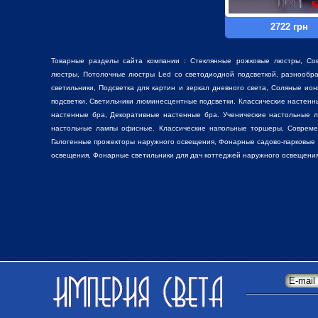
5
2722 грн
Товарные разделы сайта компании :
Стеклянные рожковые люстры
, Со
люстры
, Потолочные люстры Led со светодиодной подсветкой, разнооб
светильники,
Подсветка для картин
и зеркал дневного света, Соляные ио
подсветки, Светильники люминесцентные подсветки. Классические настен
настенные бра, Декоративные
настенные бра
. Ученические настольные 
настольные лампы
офисные. Классические
напольные торшеры
, Соврем
Галогенные прожекторы наружного освещения, Фонарные садово-парковые
освещения, Фонарные светильники для дач коттеджей наружного освещения