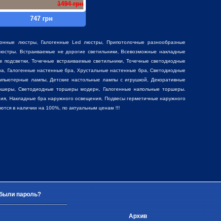
1494 грн
747 грн
фонные люстры
,
Галогенные Led люстры
,
Припотолочные разнообразные
юстры. Встраиваемые не дорогие светильники, Всевозможные накладные
е подсветки, Точечные встраиваемые светильники, Точечные светодиодные
ра, Галогенные настенные бра, Хрустальные настенные бра, Светодиодные
мпьютерные лампы, Детские настольные лампы с игрушкой,
Декоративные
ршеры, Светодиодные торшеры модерн, Галогенные напольные торшеры.
ия, Накладные бра наружного освещения, Подвесы герметичные наружного
ся в наличии на 100%, по актуальным ценам !!!
были пароль?
Архив