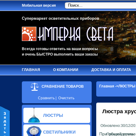
Мобильная версия
Супермаркет осветительных приборов
Всегда готовы ответить на ваши вопросы
и очень БЫСТРО выполнить ваши заказы
ГЛАВНАЯ
О КОМПАНИИ
ДОСТАВКА И ОПЛАТА
Главная
->
ЛЮСТРЫ
СРАВНЕНИЕ ТОВАРОВ
Сравнить
|
Очистить
Люстра хру
ЛЮСТРЫ
Обновлено:30/12/20
Стеклянные люстры(224)
СВЕТИЛЬНИКИ
Хрустальные люстры(46)
При общей сумме 
Производитель: