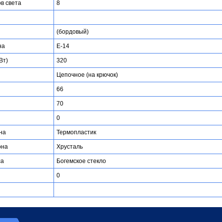
ов света
8
(бордовый)
на
E-14
Вт)
320
Цепочное (на крючок)
66
70
0
на
Термопластик
она
Хрусталь
са
Богемское стекло
0