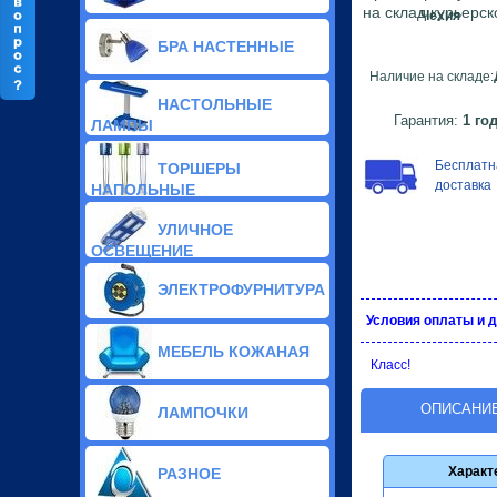
Классические люстры(238)
на склад курьерс
Чехия
Галогенные люстры(166)
БРА НАСТЕННЫЕ
Припотолочные люстры(534)
Потолочные люстры Led(105)
Наличие на складе:
Подвесы люстры(157)
НАСТОЛЬНЫЕ
Тиффани люстры(19)
Гарантия:
1 го
ЛАМПЫ
Светодиодные люстры(3)
Бесплатн
ТОРШЕРЫ
доставка
НАПОЛЬНЫЕ
УЛИЧНОЕ
ОСВЕЩЕНИЕ
ЭЛЕКТРОФУРНИТУРА
Условия оплаты и 
МЕБЕЛЬ КОЖАНАЯ
Класс!
ОПИСАНИ
ЛАМПОЧКИ
Характ
РАЗНОЕ