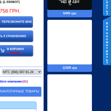
: [L-550/8/37]
758
ГРН.
6445 грн
ПЕРЕЗВОНИТЕ МНЕ
Ь К СРАВНЕНИЮ
В КОРЗИНУ
купить
11509 грн
боте компании (
41
)
АНАЛОГИЧНЫЕ ТОВАРЫ