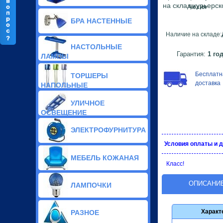
Классические люстры(238)
на склад курьерс
Чехия
Галогенные люстры(166)
БРА НАСТЕННЫЕ
Припотолочные люстры(534)
Потолочные люстры Led(105)
Наличие на складе:
Подвесы люстры(157)
НАСТОЛЬНЫЕ
Тиффани люстры(19)
Гарантия:
1 го
ЛАМПЫ
Светодиодные люстры(3)
Бесплатн
ТОРШЕРЫ
доставка
НАПОЛЬНЫЕ
УЛИЧНОЕ
ОСВЕЩЕНИЕ
ЭЛЕКТРОФУРНИТУРА
Условия оплаты и 
МЕБЕЛЬ КОЖАНАЯ
Класс!
ОПИСАНИ
ЛАМПОЧКИ
Характ
РАЗНОЕ