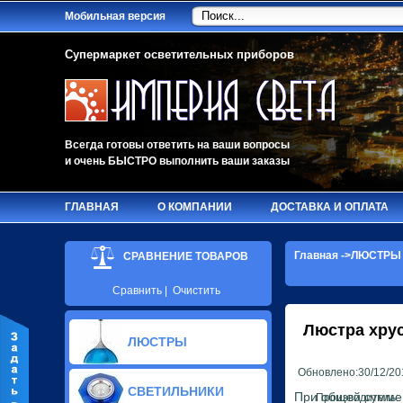
Мобильная версия
Супермаркет осветительных приборов
Всегда готовы ответить на ваши вопросы
и очень БЫСТРО выполнить ваши заказы
ГЛАВНАЯ
О КОМПАНИИ
ДОСТАВКА И ОПЛАТА
Главная
->
ЛЮСТРЫ
СРАВНЕНИЕ ТОВАРОВ
Сравнить
|
Очистить
Люстра хру
ЛЮСТРЫ
Обновлено:30/12/20
Стеклянные люстры(224)
СВЕТИЛЬНИКИ
Хрустальные люстры(46)
При общей сумме 
Производитель: