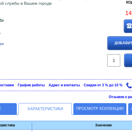
КОД
кой службы в Вашем городе
14
Да
д
ДОБАВИТ
ая
доставки
График рaботы
Адрес и контакты
Скидки от 3 % до 10 %
Отзывов о ра
Е
ПРОСМОТР КОЛЛЕКЦИИ
ХАРАКТЕРИСТИКИ
еристика
Значение