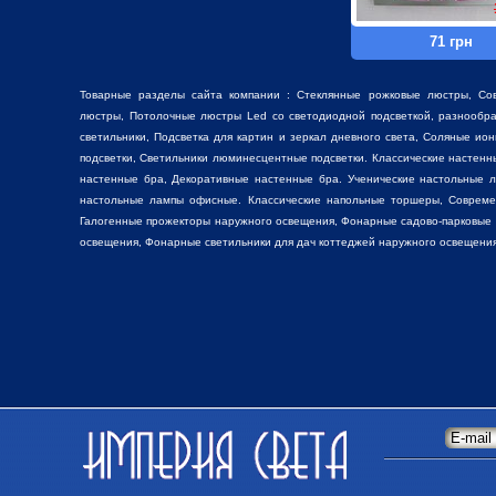
71 грн
Товарные разделы сайта компании :
Стеклянные рожковые люстры
, Со
люстры
, Потолочные люстры Led со светодиодной подсветкой, разнооб
светильники,
Подсветка для картин
и зеркал дневного света, Соляные ио
подсветки, Светильники люминесцентные подсветки. Классические настен
настенные бра, Декоративные
настенные бра
. Ученические настольные 
настольные лампы
офисные. Классические
напольные торшеры
, Соврем
Галогенные прожекторы наружного освещения, Фонарные садово-парковые
освещения, Фонарные светильники для дач коттеджей наружного освещения