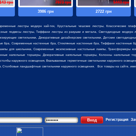
143 грн
7973 грн
5443 грн
3986 грн
2722 грн
временные люстры модерн хай-тек, Хрустальные чешские люстры,
Классические пла
разные
подвесы люстры
,
Тиффани люстры
из ракушки и метала, Светодиодные модерн л
низирующие светильники, Декоративные
дизайнерские светильники
, Детские светодиодны
ные бра, Современные настенные бра, Стеклянные настенные бра, Тиффани настенные б
лампы для школьника, Современные эксклюзивные настольные лампы, Трансформеры ко
енные напольные торшеры, Декоративные напольные торшеры, Колонны напольные то
 столбы наружного освещения, Вкапываемые герметичные светильники наружного освещен
, Столбовые ландшафтные светильники наружного освещения. Все товары на сайте, имеют
Регистрация
За