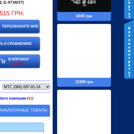
: [L-973/6/37]
515
ГРН.
6445 грн
ПЕРЕЗВОНИТЕ МНЕ
Ь К СРАВНЕНИЮ
В КОРЗИНУ
купить
11509 грн
боте компании (
41
)
АНАЛОГИЧНЫЕ ТОВАРЫ