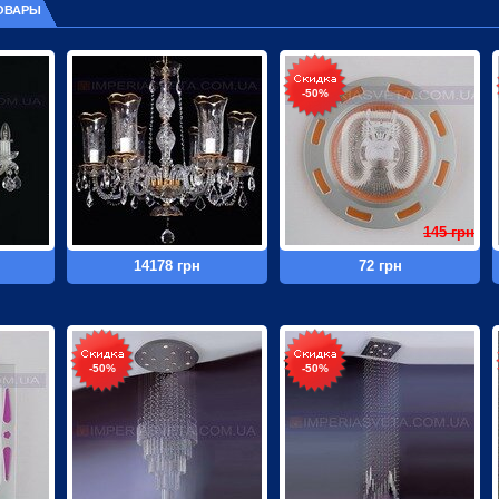
ОВАРЫ
-50%
145 грн
14178 грн
72 грн
-50%
-50%