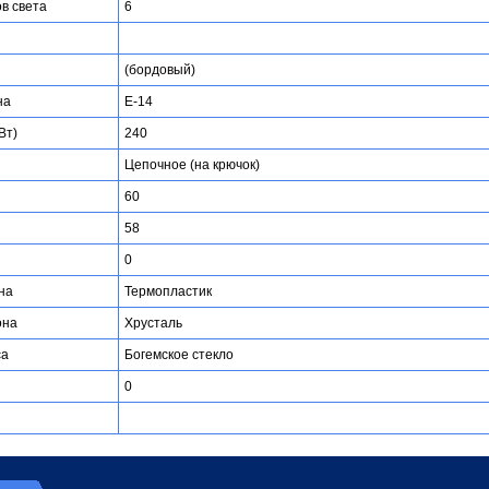
ов света
6
(бордовый)
на
E-14
Вт)
240
Цепочное (на крючок)
60
58
0
на
Термопластик
она
Хрусталь
са
Богемское стекло
0