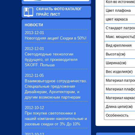
Кол-во источник
СКАЧАТЬ ФОТО КАТАЛОГ
Цвет плафона
ПРАЙС ЛИСТ
цвет каркаса
НОВОСТИ
Стандарт патро
2013-12-01
Макc. мощность(
Новогодняя акция! Скидки в 50%!
Вид крепления
2012-12-01
Светодиодные технологии
Высота(см)
будущего, от производителя
Ширина(см)
SKOFF. Польша
Вес изделия(кг)
2012-11-05
Материал патро
Взаимовыгодное сотрудничество.
Специальные предложения
Материал плаф
Дизайнерам, Архитекторам, и
другим возможным партнерам
Материал карка
Длина цепи(см)
2012-10-12
При покупке светотехники в
Особенность
нашей компании накопительные и
разовые скидки от 3% До 10%
2012-10-12