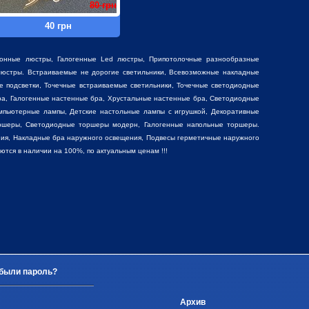
80 грн
40 грн
фонные люстры
,
Галогенные Led люстры
,
Припотолочные разнообразные
юстры. Встраиваемые не дорогие светильники, Всевозможные накладные
е подсветки, Точечные встраиваемые светильники, Точечные светодиодные
ра, Галогенные настенные бра, Хрустальные настенные бра, Светодиодные
мпьютерные лампы, Детские настольные лампы с игрушкой,
Декоративные
ршеры, Светодиодные торшеры модерн, Галогенные напольные торшеры.
ия, Накладные бра наружного освещения, Подвесы герметичные наружного
ся в наличии на 100%, по актуальным ценам !!!
были пароль?
Архив