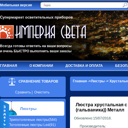
Мобильная версия
Супермаркет осветительных приборов
Всегда готовы ответить на ваши вопросы
и очень БЫСТРО выполнить ваши заказы
ГЛАВНАЯ
О КОМПАНИИ
ДОСТАВКА И ОПЛАТА
БЕЗОП
Главная
->
Люстры
->
Хрустальн
СРАВНЕНИЕ ТОВАРОВ
Сравнить
|
Очистить
Люстра хрустальная с
Люстры
(гальваника)) Металл
Обновлено:15/07/2016.
Припотолочные люстры(584)
Потолочные люстры Led(91)
Производитель: