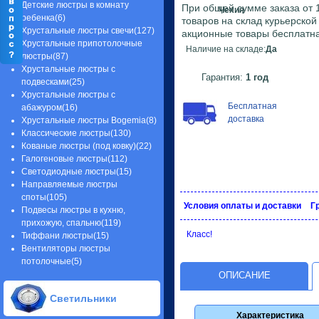
Детские люстры в комнату
При общей сумме заказа от 1
Чехия
ребенка(6)
товаров на склад курьерско
Хрустальные люстры свечи(127)
акционные товары бесплатна
Хрустальные припотолочные
Наличие на складе:
Да
люстры(87)
Хрустальные люстры с
Гарантия:
1 год
подвесками(25)
Хрустальные люстры с
Бесплатная
абажуром(16)
доставка
Хрустальные люстры Bogemia(8)
Классические люстры(130)
Кованые люстры (под ковку)(22)
Галогеновые люстры(112)
Светодиодные люстры(15)
Направляемые люстры
споты(105)
Условия оплаты и доставки
Г
Подвесы люстры в кухню,
прихожую, спальню(119)
Класс!
Тиффани люстры(15)
Вентиляторы люстры
потолочные(5)
ОПИСАНИЕ
Светильники
Характеристика