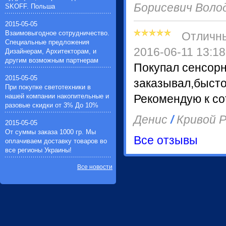
Импульсные зажигающие
Борисевич Вол
SKOFF. Польша
устройства(1)
Устройства защиты галогенных
2015-05-05
ламп(1)
Взаимовыгодное сотрудничество.
Отличн
Специальные предложения
2016-06-11 13:18
Дизайнерам, Архитекторам, и
другим возможным партнерам
Покупал сенсор
2015-05-05
заказывал,бысто
При покупке светотехники в
нашей компании накопительные и
Рекомендую к со
разовые скидки от 3% До 10%
Денис
/
Кривой Р
2015-05-05
От суммы заказа 1000 гр. Мы
Все отзывы
оплачиваем доставку товаров во
все регионы Украины!
Все новости