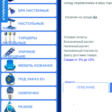
в
склад перевозчика в ваш гор
о
п
БРА НАСТЕННЫЕ
р
о
с
Наличие на складе:
Да
?
Классические бра (33)
НАСТОЛЬНЫЕ
Стеклянные бра (114)
ЛАМПЫ
Тиффани бра (9)
Галогенные бра (15)
Условия оплаты:
ТОРШЕРЫ
Хрустальные бра (5)
Безналичный расчет,
НАПОЛЬНЫЕ
Светодиодные бра (2)
Наличный расчет,
Декоративные бра (144)
Наложенный платеж по
УЛИЧНОЕ
факту доставки товара.
ОСВЕЩЕНИЕ
Скидки от 3% до 10%.
МЕБЕЛЬ КОЖАНАЯ
ПОД ЗАКАЗ EU
Класс!
ОПИСАНИЕ
ЛАМПОЧКИ
-
РАЗНОЕ