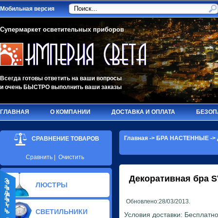
Мобильная версия
Супермаркет осветительных приборов
Всегда готовы ответить на ваши вопросы
и очень БЫСТРО выполнить ваши заказы
ГЛАВНАЯ
О КОМПАНИИ
ДОСТАВКА И ОПЛАТА
БЕЗОП
Главная
->
БРА НАСТЕННЫЕ
->
СРАВНЕНИЕ ТОВАРОВ
Сравнить
|
Очистить
Декоративная бра
S
З
ЛЮСТРЫ
а
д
а
Обновлено:28/03/2013.
т
ь
СВЕТИЛЬНИКИ
Условия доставки: Бесплатно