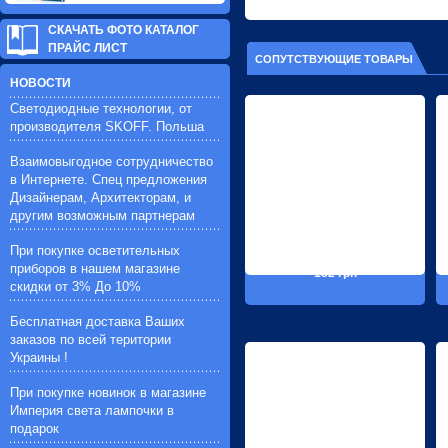
СКАЧАТЬ ФОТО КАТАЛОГ
ПРАЙС ЛИСТ
СОПУТСТВУЮЩИЕ ТОВАРЫ
НОВОСТИ
Светодиодные технологии, от
производителя SKOFF. Польша
Взаимовыгодное сотрудничество
в Интернете. Спец предложения
Дизайнерам, Архитекторам, и
другим возможным партнерам
При покупке осветительных
приборов в нашем магазине
182 грн
скидки от 3% До 10%
Бесплатная доставка Ваших
заказов по всей територии
Украины !
При покупке новинок в магазине
Империя света лампочки в
подарок