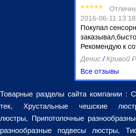
Отличн
2016-06-11 13:18
Покупал сенсор
заказывал,бысто
Рекомендую к со
Денис
/
Кривой Р
Все отзывы
Товарные разделы сайта компании :
С
тек, Хрустальные чешские лю
люстры
,
Припотолочные разнообразн
разнообразные
подвесы люстры
,
Ти