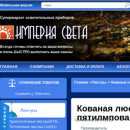
Мобильная версия
Супермаркет осветительных приборов
Всегда готовы ответить на ваши вопросы
и очень БЫСТРО выполнить ваши заказы
ГЛАВНАЯ
О КОМПАНИИ
ДОСТАВКА И ОПЛАТА
БЕЗОП
Главная
->
Люстры
->
Кованые л
СРАВНЕНИЕ ТОВАРОВ
Сравнить
|
Очистить
Кованая лю
Люстры
пятилмповая
Обновлено:20/07/2016.
Припотолочные люстры(579)
Потолочные люстры Led(91)
Производитель: