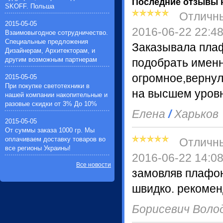
Импульсные зажигающие
Последние отзывы 
SKOFF. Польша
устройства(1)
Отличн
Устройства защиты галогенных
2015-05-05
ламп(1)
2016-06-22 22:4
Взаимовыгодное сотрудничество.
Специальные предложения
Заказывала пла
Дизайнерам, Архитекторам, и
другим возможным партнерам
подобрать именн
огромное,верну
2015-05-05
При покупке светотехники в
на высшем уровн
нашей компании накопительные и
разовые скидки от 3% До 10%
Елена
/
Харьков
2015-05-05
От суммы заказа 1000 гр. Мы
оплачиваем доставку товаров во
Отличн
все регионы Украины!
2016-06-22 14:0
Все новости
замовляв плафон
швидко. рекомен
Борисевич Вол