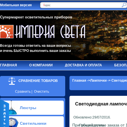
Мобильная версия
Супермаркет осветительных приборов
Всегда готовы ответить на ваши вопросы
и очень БЫСТРО выполнить ваши заказы
ГЛАВНАЯ
О КОМПАНИИ
ДОСТАВКА И ОПЛАТА
БЕЗОП
Главная
->
Лампочки
->
Светоди
СРАВНЕНИЕ ТОВАРОВ
Сравнить
|
Очистить
Светодиодная лампоч
Люстры
Обновлено:29/07/2016.
Припотолочные люстры(581)
Светильники
Потолочные люстры Led(90)
При общей сумме заказа от 1
Производитель: