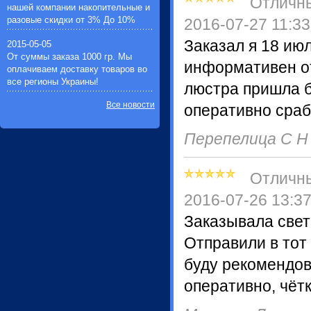
Отличн
нашей компании накопительные и
разовые скидки от 3% До 10%
2016-07-27 11:33
Заказал я 18 ию
2015-05-05
От суммы заказа 1000 гр. Мы
информативен от
оплачиваем доставку товаров во
все регионы Украины!
люстра пришла б
Все новости
оперативно сраб
Перепелица С 
Отличн
2016-07-26 13:3
Заказывала свет
Отправили в тот
буду рекомендов
оперативно, чётк