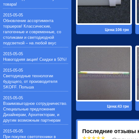
товара!
Импульсные зажигающие
устройства(1)
2015-05-05
Устройства защиты галогенных
Обновление ассортимента
ламп(1)
торшеров! Классические,
Цена:106 грн
галогенные и современные, со
столиками и светодиодной
подсветкой – на любой вкус
2015-05-05
Новогодняя акция! Скидки в 50%!
2015-05-05
Светодиодные технологии
будущего, от производителя
SKOFF. Польша
2015-05-05
Взаимовыгодное сотрудничество.
Цена:43 грн
Специальные предложения
Дизайнерам, Архитекторам, и
другим возможным партнерам
Последние отзывы 
2015-05-05
При покупке светотехники в