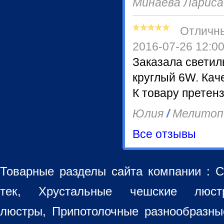
Минаева Ларис
Отличн
2016-07-26 12:0
Заказала светил
круглый 6W. Кач
К товару претенз
Юлия
/
Мелитоп
Все отзывы
Товарные разделы сайта компании :
С
тек, Хрустальные чешские лю
люстры
,
Припотолочные разнообразн