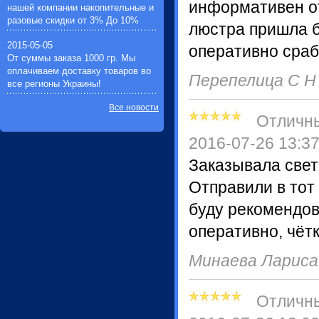
информативен от
нашей компании накопительные и
разовые скидки от 3% До 10%
люстра пришла б
2015-05-05
оперативно сраб
От суммы заказа 1000 гр. Мы
оплачиваем доставку товаров во
Перепелица С 
все регионы Украины!
Все новости
Отличн
2016-07-26 13:3
Заказывала свет
Отправили в тот
буду рекомендов
оперативно, чётк
Минаева Ларис
Отличн