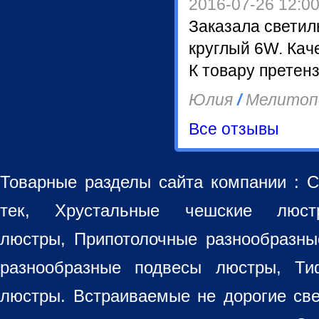
2016-07-26 12:0
Заказала светил
круглый 6W. Кач
К товару претенз
Юлия
/
Мелитоп
Все отзывы
Товарные разделы сайта компании :
С
тек, Хрустальные чешские лю
люстры
,
Припотолочные разнообразн
разнообразные
подвесы люстры
,
Ти
люстры. Встраиваемые не дорогие св