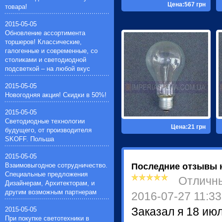
Цена:567 грн
товара!
Импульсные зажигающие
устройства(1)
2015-05-05
Устройства защиты галогенных
Обновление ассортимента
ламп(1)
торшеров! Классические,
галогенные и современные, со
столиками и светодиодной
подсветкой – на любой вкус
2015-05-05
Новогодняя акция! Скидки в 50%!
2015-05-05
Светодиодные технологии
Цена:21 грн
будущего, от производителя
SKOFF. Польша
2015-05-05
Взаимовыгодное сотрудничество.
Последние отзывы 
Специальные предложения
Отличн
Дизайнерам, Архитекторам, и
другим возможным партнерам
2016-07-27 11:33
2015-05-05
Заказал я 18 ию
При покупке светотехники в