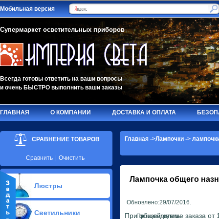
Мобильная версия
Супермаркет осветительных приборов
Всегда готовы ответить на ваши вопросы
и очень БЫСТРО выполнить ваши заказы
ГЛАВНАЯ
О КОМПАНИИ
ДОСТАВКА И ОПЛАТА
БЕЗОП
Главная
->
Лампочки
->
лампочки
СРАВНЕНИЕ ТОВАРОВ
Сравнить
|
Очистить
Лампочка общего наз
Люстры
Обновлено:29/07/2016.
Припотолочные люстры(581)
Светильники
Потолочные люстры Led(90)
При общей сумме заказа от 1
Производитель: