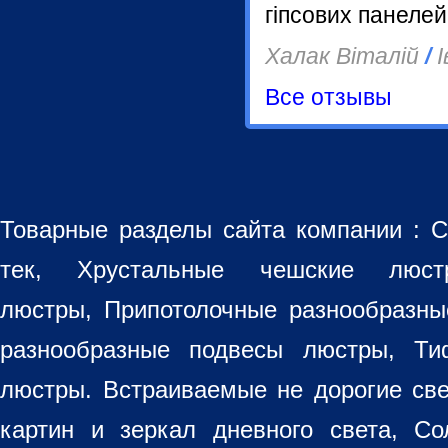
гіпсових панелей
Халак Віталій
/
І
Все отзывы
Товарные разделы сайта компании :
С
тек, Хрустальные чешские лю
люстры
,
Припотолочные разнообразн
разнообразные
подвесы люстры
,
Ти
люстры. Встраиваемые не дорогие св
картин
и зеркал дневного света, Со