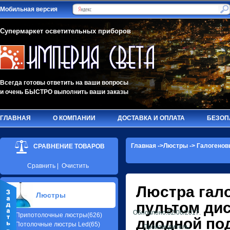
Мобильная версия
Супермаркет осветительных приборов
Всегда готовы ответить на ваши вопросы
и очень БЫСТРО выполнить ваши заказы
ГЛАВНАЯ
О КОМПАНИИ
ДОСТАВКА И ОПЛАТА
БЕЗОП
Главная
->
Люстры
->
Галогенов
СРАВНЕНИЕ ТОВАРОВ
Сравнить
|
Очистить
Люстра гал
Люстры
пультом ди
Обновлено:02/06/2017.
Припотолочные люстры(626)
диодной по
Потолочные люстры Led(65)
Производитель: