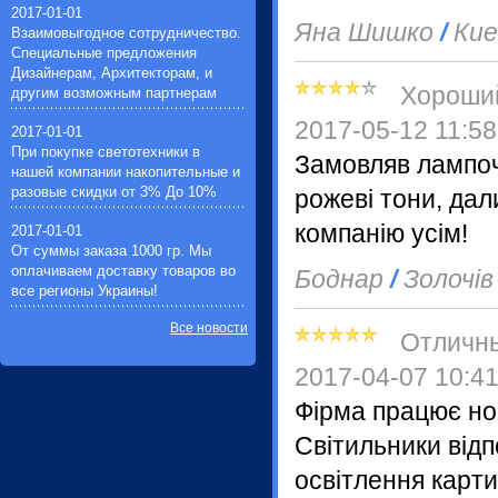
2017-01-01
Яна Шишко
/
Кие
Взаимовыгодное сотрудничество.
Специальные предложения
Дизайнерам, Архитекторам, и
Хороши
другим возможным партнерам
2017-05-12 11:58
2017-01-01
При покупке светотехники в
Замовляв лампочк
нашей компании накопительные и
разовые скидки от 3% До 10%
рожеві тони, дал
компанію усім!
2017-01-01
От суммы заказа 1000 гр. Мы
оплачиваем доставку товаров во
Боднар
/
Золочів
все регионы Украины!
Все новости
Отличн
2017-04-07 10:4
Фірма працює но
Світильники відп
освітлення карти