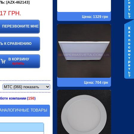
Ь: [AZX-462143]
17
ГРН.
Цена: 1329 грн
ПЕРЕЗВОНИТЕ МНЕ
Ь К СРАВНЕНИЮ
В КОРЗИНУ
купить
Цена: 704 грн
боте компании (
150
)
АНАЛОГИЧНЫЕ ТОВАРЫ