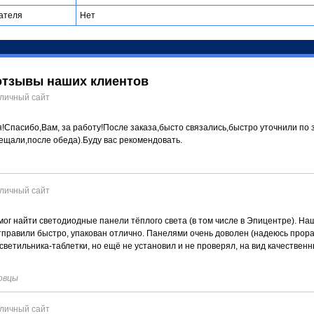
ателя
Нет
отзывы наших клиентов
личный сайт
!Спасибо,Вам, за работу!После заказа,бысто связались,быстро уточнили по 
бещали,после обеда).Буду вас рекомендовать.
личный сайт
смог найти светодиодные панели тёплого света (в том числе в Эпицентре). Наш
Отправили быстро, упакован отлично. Панелями очень доволен (надеюсь прор
светильника-таблетки, но ещё не установил и не проверял, на вид качествен
овцы
личный сайт