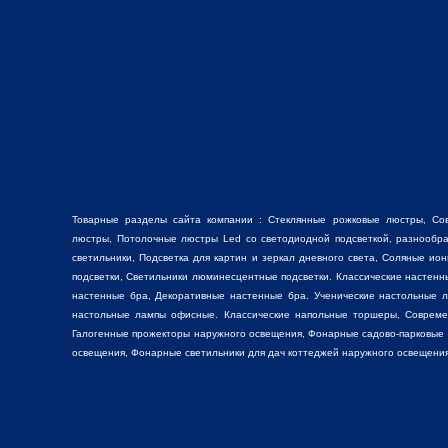
Товарные разделы сайта компании :
Стеклянные рожковые люстры
, Со
люстры
, Потолочные люстры Led со светодиодной подсветкой, разнооб
светильники,
Подсветка для картин
и зеркал дневного света, Соляные ио
подсветки, Светильники люминесцентные подсветки. Классические настен
настенные бра, Декоративные
настенные бра
. Ученические настольные 
настольные лампы
офисные. Классические
напольные торшеры
, Соврем
Галогенные прожекторы наружного освещения, Фонарные садово-парковые
освещения, Фонарные светильники для дач коттеджей наружного освещения