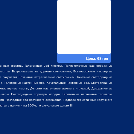
Цена: 68 грн
фонные люстры
,
Галогенные Led люстры
,
Припотолочные разнообразные
юстры. Встраиваемые не дорогие светильники, Всевозможные накладные
е подсветки, Точечные встраиваемые светильники, Точечные светодиодные
ра, Галогенные настенные бра, Хрустальные настенные бра, Светодиодные
мпьютерные лампы, Детские настольные лампы с игрушкой,
Декоративные
ршеры, Светодиодные торшеры модерн, Галогенные напольные торшеры.
ия, Накладные бра наружного освещения, Подвесы герметичные наружного
ся в наличии на 100%, по актуальным ценам !!!