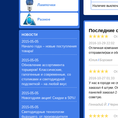
Рожки для люстр, бра(14)
Плафоны E-27 (обычные)(37)
светильники(7)
Садовые, газонные светильники
Таблички выход (аварийные
Лампочки
Столы для торшеров(12)
Плафоны E-14 (миньен)(25)
Наличие выключ
Светильники для ванной
на солнечной батареи(6)
светильники)(2)
Основания для осветительных
Плафоны G-4 (галогеновые)(14)
комнаты(16)
Грунтовые, газонные, тротуарные
Трансформаторы, блоки питания
приборов(2)
Плафоны центральные(7)
Светодиодные лампочки LED(100)
Вешалки для кухонных
светильники. Подсветка лестниц и
Skoff-10 volt(7)
Разное
Основание с креплением (для
Плафоны вставные,
Галогенные лампочки(24)
принадлежностей(2)
ступеней(23)
Выключатели сенсорные(1)
люстр и бра)(2)
накладные(51)
Светодиодные линейные
Светильники ночники в розетку(1)
Консольные светильники
Светодиодная лента(9)
Крепеж и держатель (для
Плафоны абажуры(1)
лампы(18)
Последние 
(освещения дорог, дворов,
Трансформаторы для
осветительных приборов)(12)
Плафоны под шпильки(17)
Линейные люминесцентные (ЛЛ)
НОВОСТИ
От
площадок)(7)
светодиодов(7)
Хрустальная навеска(15)
лампочки(17)
2015-05-05
Промышленные подвесные
Контролеры с пультом для
Плафоны для уличных
2016-10-29 22:02
энерго-сберегающие (ЭСЛ)
Начало года – новые поступления
светильники (для цеха и склада)(5)
светодиодных лент(2)
светильников(13)
Отличная компания
лампочки(28)
товара!
Блоки питания для светодиодных
отправили(как и о
металло-галогенные лампочки(7)
лент(4)
зеркальные лампочки(4)
2015-05-05
Юлия
/
Боровая
Трансформаторы для галогеновых
ртутные лампочки(4)
Обновление ассортимента
ламп(10)
натриевые лампочки(4)
торшеров! Классические,
Вилки, колодки, штепсельные
От
лампочки общего назначения(11)
галогенные и современные, со
гнезда и тройники(19)
2016-10-27 01:33
столиками и светодиодной
Дроссели и стартер (пускатели)(5)
У нас в городе не 
подсветкой – на любой вкус
Светодиоды для люстр,
заказал 4 штуки. 
светильников(2)
панелей заказал 2 
2015-05-05
Удлинители бытовые и
советую.
Новогодняя акция! Скидки в 50%!
промышленные(46)
Вентиляторы вытяжные, бытовые.
Геннадий Й.
/
Черн
2015-05-05
(для кухни и ванной комнаты)(3)
Светодиодные технологии
Электронные балласты
От
будущего, от производителя