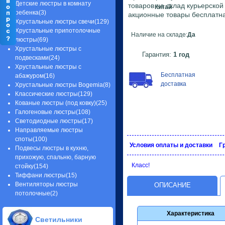
Детские люстры в комнату
товаров на склад курьерско
Китай
ребенка(3)
акционные товары бесплатна
Хрустальные люстры свечи(129)
Хрустальные припотолочные
Наличие на складе:
Да
люстры(69)
Хрустальные люстры с
Гарантия:
1 год
подвесками(24)
Хрустальные люстры с
Бесплатная
абажуром(16)
доставка
Хрустальные люстры Bogemia(8)
Классические люстры(129)
Кованые люстры (под ковку)(25)
Галогеновые люстры(108)
Светодиодные люстры(17)
Направляемые люстры
споты(100)
Условия оплаты и доставки
Г
Подвесы люстры в кухню,
прихожую, спальню, барную
Класс!
стойку(154)
Тиффани люстры(15)
Вентиляторы люстры
ОПИСАНИЕ
потолочные(2)
Характеристика
Светильники