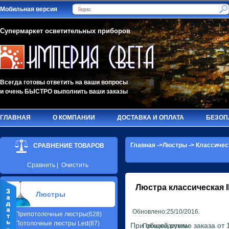
Мобильная версия
Супермаркет осветительных приборов
Всегда готовы ответить на ваши вопросы
и очень БЫСТРО выполнить ваши заказы
ГЛАВНАЯ
О КОМПАНИИ
ДОСТАВКА И ОПЛАТА
БЕЗОП
Главная
->
Люстры
->
Классичес
СРАВНЕНИЕ ТОВАРОВ
Сравнить
|
Очистить
Люстра классическая
Люстры
Обновлено:25/10/2016.
Припотолочные люстры(628)
Потолочные люстры Led(87)
При общей сумме заказа от 1
Производитель: