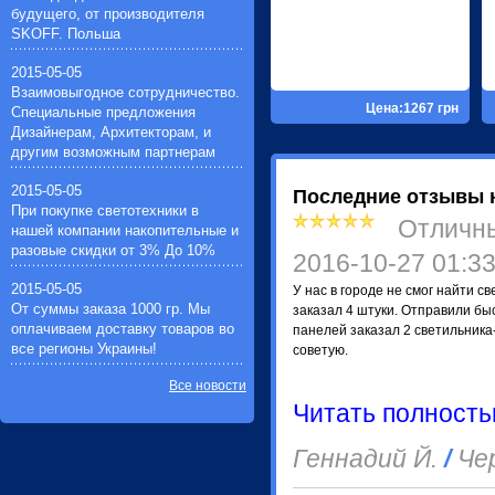
Электронные балласты(7)
будущего, от производителя
Звонки дверные(7)
SKOFF. Польша
Импульсные зажигающие
устройства(1)
2015-05-05
Устройства защиты галогенных
Взаимовыгодное сотрудничество.
ламп(1)
Цена:1267 грн
Специальные предложения
Таймеры для автоматического
Дизайнерам, Архитекторам, и
вкл./выкл. электрооборудования(3)
другим возможным партнерам
Фонари ручные
аккумуляторные(22)
2015-05-05
Последние отзывы 
При покупке светотехники в
Отличн
нашей компании накопительные и
разовые скидки от 3% До 10%
2016-10-27 01:3
2015-05-05
У нас в городе не смог найти с
От суммы заказа 1000 гр. Мы
заказал 4 штуки. Отправили бы
оплачиваем доставку товаров во
панелей заказал 2 светильника
все регионы Украины!
советую.
Все новости
Читать полност
Геннадий Й.
/
Че