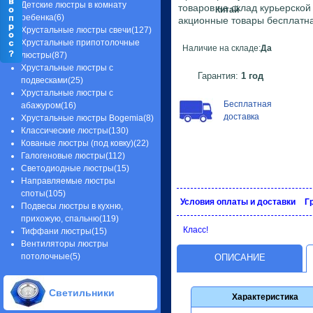
Детские люстры в комнату
товаров на склад курьерско
Китай
ребенка(6)
акционные товары бесплатна
Хрустальные люстры свечи(127)
Хрустальные припотолочные
Наличие на складе:
Да
люстры(87)
Хрустальные люстры с
Гарантия:
1 год
подвесками(25)
Хрустальные люстры с
Бесплатная
абажуром(16)
доставка
Хрустальные люстры Bogemia(8)
Классические люстры(130)
Кованые люстры (под ковку)(22)
Галогеновые люстры(112)
Светодиодные люстры(15)
Направляемые люстры
споты(105)
Условия оплаты и доставки
Г
Подвесы люстры в кухню,
прихожую, спальню(119)
Класс!
Тиффани люстры(15)
Вентиляторы люстры
потолочные(5)
ОПИСАНИЕ
Светильники
Характеристика