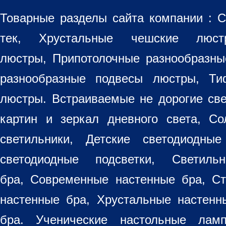
Товарные разделы сайта компании :
С
тек, Хрустальные чешские лю
люстры
,
Припотолочные разнообразн
разнообразные
подвесы люстры
,
Ти
люстры. Встраиваемые не дорогие св
картин
и зеркал дневного света, Со
светильники
, Детские светодиодные
светодиодные подсветки, Светиль
бра, Современные настенные бра, С
настенные бра, Хрустальные настен
бра
. Ученические настольные лам