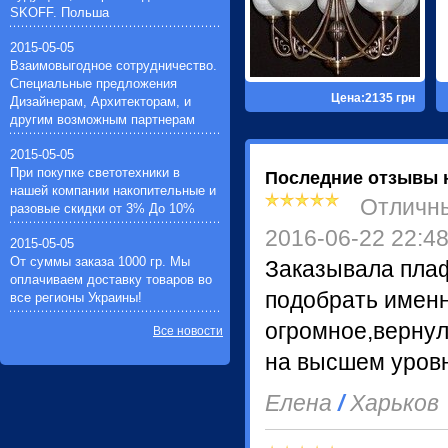
Импульсные зажигающие
SKOFF. Польша
устройства(1)
Устройства защиты галогенных
2015-05-05
ламп(1)
Взаимовыгодное сотрудничество.
Специальные предложения
Цена:2135 грн
Дизайнерам, Архитекторам, и
другим возможным партнерам
2015-05-05
При покупке светотехники в
Последние отзывы 
нашей компании накопительные и
Отличн
разовые скидки от 3% До 10%
2016-06-22 22:4
2015-05-05
От суммы заказа 1000 гр. Мы
Заказывала пла
оплачиваем доставку товаров во
подобрать именн
все регионы Украины!
огромное,верну
Все новости
на высшем уровн
Елена
/
Харьков