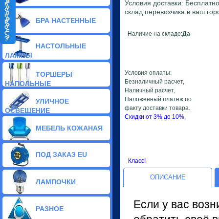
Условия доставки: Бесплатно
в
Классические люстры (109)
о
склад перевозчика в ваш гор
Галогенные люстры (55)
п
БРА НАСТЕННЫЕ
р
Припотолочные люстры (171)
о
Подвесы люстры (96)
с
Наличие на складе:
Да
?
Тиффани люстры (10)
НАСТОЛЬНЫЕ
Вентиляторы люстры (2)
ЛАМПЫ
Светодиодные люстры (2)
Условия оплаты:
ТОРШЕРЫ
Безналичный расчет,
НАПОЛЬНЫЕ
Наличный расчет,
Наложенный платеж по
УЛИЧНОЕ
факту доставки товара.
ОСВЕЩЕНИЕ
Скидки от 3% до 10%.
МЕБЕЛЬ КОЖАНАЯ
ПОД ЗАКАЗ EU
Класс!
ОПИСАНИЕ
ЛАМПОЧКИ
Если у вас возн
РАЗНОЕ