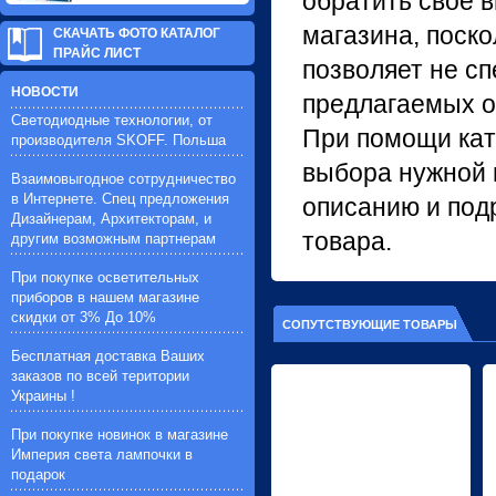
обратить своё 
магазина, поско
СКАЧАТЬ ФОТО КАТАЛОГ
ПРАЙС ЛИСТ
позволяет не с
НОВОСТИ
предлагаемых о
Светодиодные технологии, от
При помощи кат
производителя SKOFF. Польша
выбора нужной 
Взаимовыгодное сотрудничество
в Интернете. Спец предложения
описанию и под
Дизайнерам, Архитекторам, и
товара.
другим возможным партнерам
При покупке осветительных
приборов в нашем магазине
скидки от 3% До 10%
СОПУТСТВУЮЩИЕ ТОВАРЫ
Бесплатная доставка Ваших
заказов по всей територии
Украины !
При покупке новинок в магазине
Империя света лампочки в
подарок