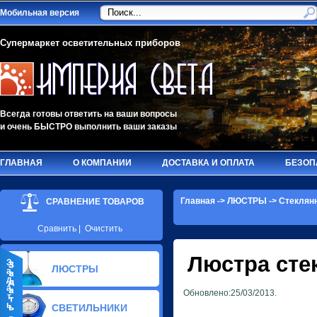
Мобильная версия
Супермаркет осветительных приборов
Всегда готовы ответить на ваши вопросы
и очень БЫСТРО выполнить ваши заказы
ГЛАВНАЯ
О КОМПАНИИ
ДОСТАВКА И ОПЛАТА
БЕЗОП
Главная
->
ЛЮСТРЫ
->
Стеклян
СРАВНЕНИЕ ТОВАРОВ
Сравнить
|
Очистить
Люстра сте
З
ЛЮСТРЫ
а
д
а
Обновлено:25/03/2013.
т
Стеклянные люстры (114)
ь
СВЕТИЛЬНИКИ
Хрустальные люстры (41)