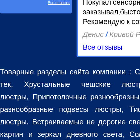
Покупал сенсор
Все новости
заказывал,бысто
Рекомендую к со
Денис
/
Кривой Р
Все отзывы
Товарные разделы сайта компании :
С
тек, Хрустальные чешские лю
люстры
,
Припотолочные разнообразн
разнообразные
подвесы люстры
,
Ти
люстры. Встраиваемые не дорогие св
картин
и зеркал дневного света, Со