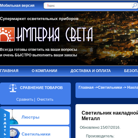
Мобильная версия
Супермаркет осветительных приборов
Всегда готовы ответить на ваши вопросы
и очень БЫСТРО выполнить ваши заказы
ГЛАВНАЯ
О КОМПАНИИ
ДОСТАВКА И ОПЛАТА
БЕЗОП
Главная
->
Светильники
->
Накла
СРАВНЕНИЕ ТОВАРОВ
Сравнить
|
Очистить
Светильник накладной,
Люстры
Металл
Обновлено:15/07/2016.
Припотолочные люстры(584)
Светильники
Потолочные люстры Led(91)
Производитель: