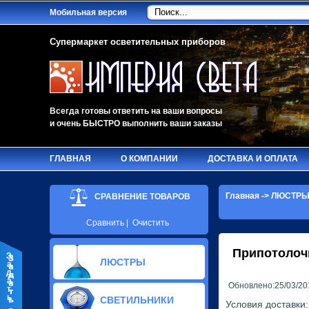
Мобильная версия
Супермаркет осветительных приборов
Всегда готовы ответить на ваши вопросы
и очень БЫСТРО выполнить ваши заказы
ГЛАВНАЯ
О КОМПАНИИ
ДОСТАВКА И ОПЛАТА
Главная
->
ЛЮСТР
СРАВНЕНИЕ ТОВАРОВ
Сравнить
|
Очистить
Припотоло
З
ЛЮСТРЫ
а
д
а
Обновлено:25/03/20
т
Стеклянные люстры (114)
ь
СВЕТИЛЬНИКИ
Хрустальные люстры (41)
Условия доставки: