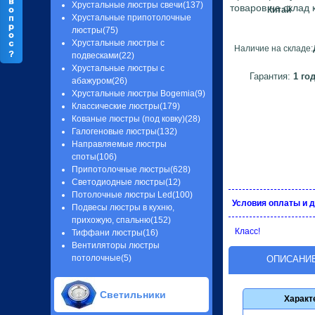
Хрустальные люстры свечи(137)
товаров на склад
Китай
Хрустальные припотолочные
люстры(75)
Хрустальные люстры с
Наличие на складе:
подвесками(22)
Хрустальные люстры с
Гарантия:
1 го
абажуром(26)
Хрустальные люстры Bogemia(9)
Классические люстры(179)
Кованые люстры (под ковку)(28)
Галогеновые люстры(132)
Направляемые люстры
споты(106)
Припотолочные люстры(628)
Светодиодные люстры(12)
Потолочные люстры Led(100)
Условия оплаты и 
Подвесы люстры в кухню,
прихожую, спальню(152)
Класс!
Тиффани люстры(16)
Вентиляторы люстры
потолочные(5)
ОПИСАНИ
Светильники
Характ