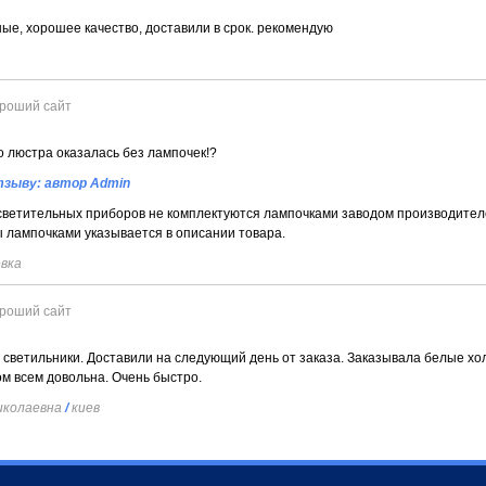
ые, хорошее качество, доставили в срок. рекомендую
роший сайт
о люстра оказалась без лампочек!?
тзыву: автор Admin
ветительных приборов не комплектуются лампочками заводом производител
 лампочками указывается в описании товара.
вка
роший сайт
 светильники. Доставили на следующий день от заказа. Заказывала белые х
ом всем довольна. Очень быстро.
николаевна
/
киев