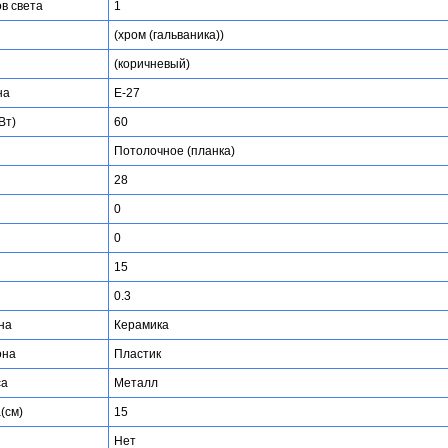
ов света
1
(хром (гальваника))
(коричневый)
на
E-27
Вт)
60
Потолочное (планка)
28
0
0
15
0.3
на
Керамика
она
Пластик
са
Металл
(см)
15
Нет