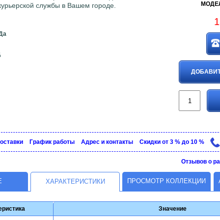
МОДЕЛ
 курьерской службы в Вашем городе.
1
Да
д
ДОБАВИТ
доставки
График рaботы
Адрес и контакты
Скидки от 3 % до 10 %
Отзывов о ра
Е
ПРОСМОТР КОЛЛЕКЦИИ
ХАРАКТЕРИСТИКИ
еристика
Значение