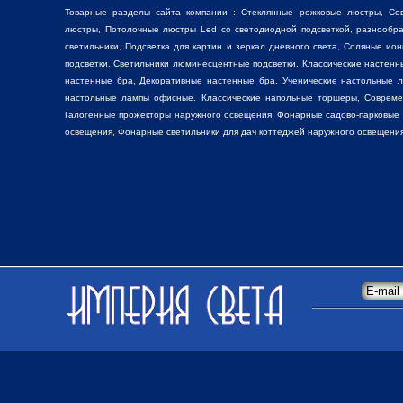
Товарные разделы сайта компании :
Стеклянные рожковые люстры
, Со
люстры
, Потолочные люстры Led со светодиодной подсветкой, разнооб
светильники,
Подсветка для картин
и зеркал дневного света, Соляные ио
подсветки, Светильники люминесцентные подсветки. Классические настен
настенные бра, Декоративные
настенные бра
. Ученические настольные 
настольные лампы
офисные. Классические
напольные торшеры
, Соврем
Галогенные прожекторы наружного освещения, Фонарные садово-парковые
освещения, Фонарные светильники для дач коттеджей наружного освещения