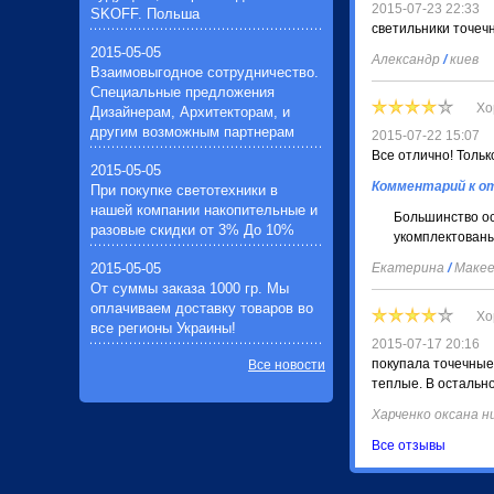
Выключатели для торшеров,
2015-07-23 22:33
SKOFF. Польша
настольных ламп(5)
светильники точечн
Крепеж и держатель (для
2015-05-05
Александр
/
киев
осветительных приборов)(12)
Взаимовыгодное сотрудничество.
Специальные предложения
Хо
Дизайнерам, Архитекторам, и
другим возможным партнерам
2015-07-22 15:07
Все отлично! Тольк
2015-05-05
Комментарий к о
При покупке светотехники в
нашей компании накопительные и
Большинство ос
разовые скидки от 3% До 10%
укомплектованы
2015-05-05
Екатерина
/
Макее
От суммы заказа 1000 гр. Мы
оплачиваем доставку товаров во
Хо
все регионы Украины!
2015-07-17 20:16
покупала точечные
Все новости
теплые. В остальн
Харченко оксана 
Все отзывы