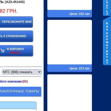
Ь: [AZX-451445]
82
ГРН.
Цена: 182 грн
ПЕРЕЗВОНИТЕ МНЕ
Ь К СРАВНЕНИЮ
В КОРЗИНУ
купить
Цена: 223 грн
боте компании (
85
)
АНАЛОГИЧНЫЕ ТОВАРЫ