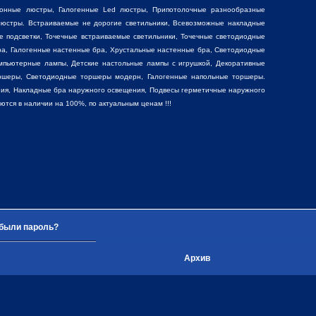
фонные люстры
,
Галогенные Led люстры
,
Припотолочные разнообразные
юстры. Встраиваемые не дорогие светильники, Всевозможные накладные
е подсветки, Точечные встраиваемые светильники, Точечные светодиодные
ра, Галогенные настенные бра, Хрустальные настенные бра, Светодиодные
мпьютерные лампы, Детские настольные лампы с игрушкой,
Декоративные
ршеры, Светодиодные торшеры модерн, Галогенные напольные торшеры.
ия, Накладные бра наружного освещения, Подвесы герметичные наружного
ся в наличии на 100%, по актуальным ценам !!!
были пароль?
Архив