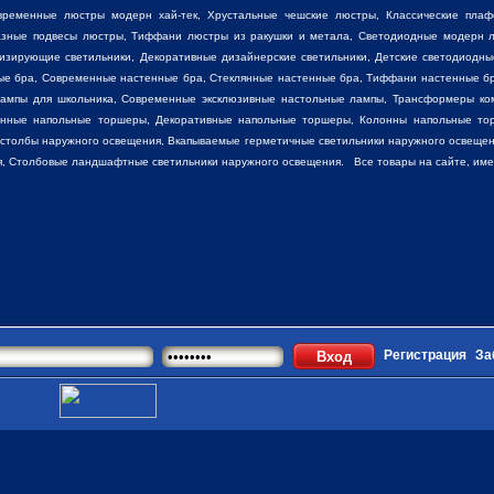
временные люстры модерн хай-тек, Хрустальные чешские люстры,
Классические пла
разные
подвесы люстры
,
Тиффани люстры
из ракушки и метала, Светодиодные модерн л
низирующие светильники, Декоративные
дизайнерские светильники
, Детские светодиодны
ные бра, Современные настенные бра, Стеклянные настенные бра, Тиффани настенные б
лампы для школьника, Современные эксклюзивные настольные лампы, Трансформеры ко
енные напольные торшеры, Декоративные напольные торшеры, Колонны напольные то
 столбы наружного освещения, Вкапываемые герметичные светильники наружного освещен
, Столбовые ландшафтные светильники наружного освещения. Все товары на сайте, имеют
Регистрация
За