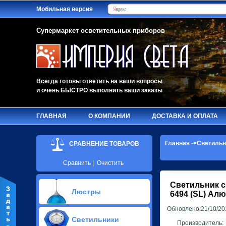
Мобильная версия
Супермаркет осветительных приборов
Всегда готовы ответить на ваши вопросы
и очень БЫСТРО выполнить ваши заказы
ГЛАВНАЯ
О КОМПАНИИ
ДОСТАВКА И ОПЛАТА
Главная
->
Светильн
СРАВНЕНИЕ ТОВАРОВ
Сравнить
|
Очистить
Светильник с
Люстры
6494 (SL) Ал
Обновлено:21/10/20
Припотолочные люстры(628)
Светильники
Потолочные люстры Led(89)
Производитель: