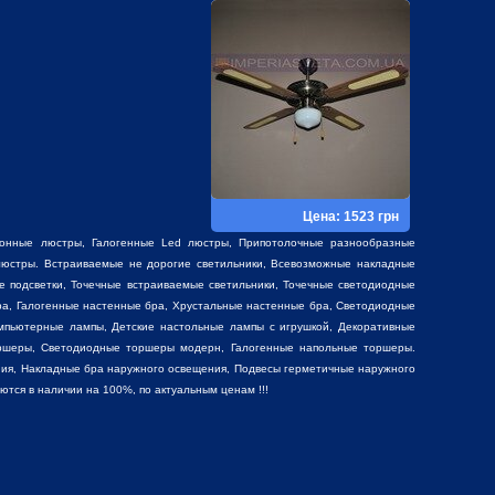
Цена: 1523 грн
фонные люстры
,
Галогенные Led люстры
,
Припотолочные разнообразные
юстры. Встраиваемые не дорогие светильники, Всевозможные накладные
е подсветки, Точечные встраиваемые светильники, Точечные светодиодные
ра, Галогенные настенные бра, Хрустальные настенные бра, Светодиодные
мпьютерные лампы, Детские настольные лампы с игрушкой,
Декоративные
ршеры, Светодиодные торшеры модерн, Галогенные напольные торшеры.
ия, Накладные бра наружного освещения, Подвесы герметичные наружного
ся в наличии на 100%, по актуальным ценам !!!