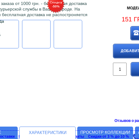
аказа от 1000 грн. - бесплатная доставка
-50%
МОДЕЛ
 курьерской службы в Вашем городе. На
 бесплатная доставка не распостроняется
151
Г
Да
д
ДОБАВИТ
Отзывов о ра
Е
ПРОСМОТР КОЛЛЕКЦИИ
ХАРАКТЕРИСТИКИ
доставки
График рaботы
Адрес и контакты
Скидки от 3 % до 10 %