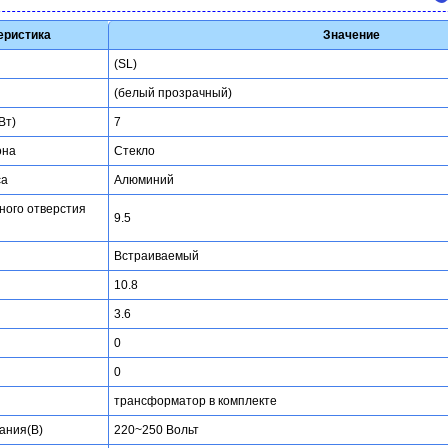
еристика
Значение
(SL)
(белый прозрачный)
Вт)
7
она
Стекло
са
Алюминий
ного отверстия
9.5
Встраиваемый
10.8
3.6
0
0
трансформатор в комплекте
ания(В)
220~250 Вольт