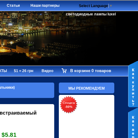
Статьи
Наши партнеры
Select Language
▼
светодиодные лампы luxel
В корзине 0 товаров
КТЫ
$1 = 26 грн
Видео
ильники)
МЫ РЕКОМЕНДУЕМ
-50%
встраиваемый
$5.81