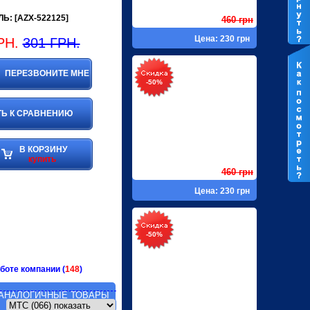
Ь: [AZX-522125]
460 грн
Цена: 230 грн
РН.
301 ГРН.
ПЕРЕЗВОНИТЕ МНЕ
-50%
Ь К СРАВНЕНИЮ
В КОРЗИНУ
купить
460 грн
Цена: 230 грн
-50%
боте компании (
148
)
АНАЛОГИЧНЫЕ ТОВАРЫ