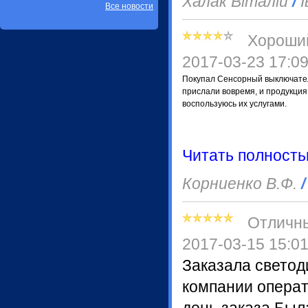
Халак Віталій
/
І
Все новости
Хороши
2017-03-23 17:0
Покупал Сенсорный выключатель
прислали вовремя, и продукция
воспользуюсь их услугами.
Читать полност
Корниенко В.Ф.
/
Отличн
2017-03-15 15:0
Заказала светод
компании операт