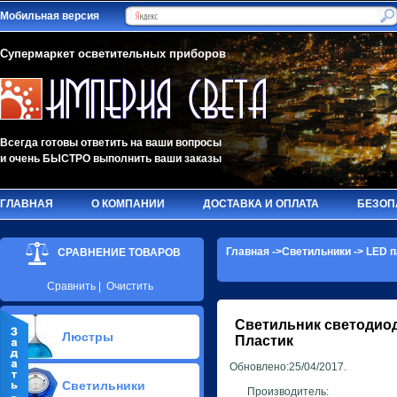
Мобильная версия
Супермаркет осветительных приборов
Всегда готовы ответить на ваши вопросы
и очень БЫСТРО выполнить ваши заказы
ГЛАВНАЯ
О КОМПАНИИ
ДОСТАВКА И ОПЛАТА
БЕЗОП
Главная
->
Светильники
->
LED п
СРАВНЕНИЕ ТОВАРОВ
Сравнить
|
Очистить
Светильник светодио
Люстры
Пластик
Обновлено:25/04/2017.
Припотолочные люстры(624)
Светильники
Потолочные люстры Led(65)
Производитель: