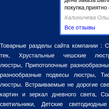
день заказа.Был
покупка,приятно
Калиничева Оль
Все отзывы
Товарные разделы сайта компании :
С
тек, Хрустальные чешские лю
люстры
,
Припотолочные разнообразн
разнообразные
подвесы люстры
,
Ти
люстры. Встраиваемые не дорогие св
картин
и зеркал дневного света, Со
светильники
, Детские светодиодные