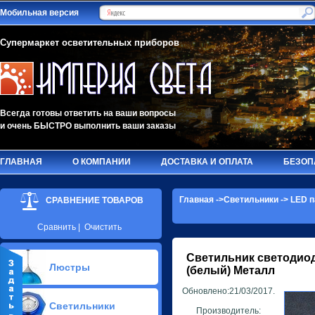
Мобильная версия
Супермаркет осветительных приборов
Всегда готовы ответить на ваши вопросы
и очень БЫСТРО выполнить ваши заказы
ГЛАВНАЯ
О КОМПАНИИ
ДОСТАВКА И ОПЛАТА
БЕЗОП
Главная
->
Светильники
->
LED п
СРАВНЕНИЕ ТОВАРОВ
Сравнить
|
Очистить
Светильник светодио
Люстры
(белый) Металл
Обновлено:21/03/2017.
Припотолочные люстры(627)
Светильники
Потолочные люстры Led(66)
Производитель: