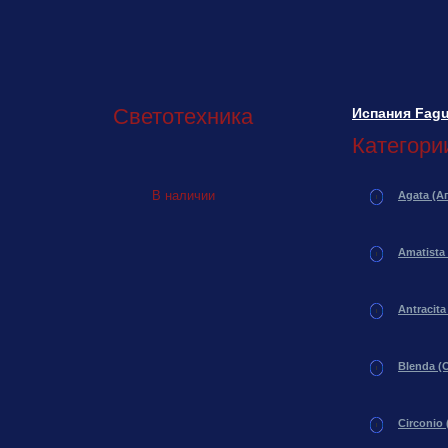
Светотехника
Испания Fagu
Категори
В наличии
Agata (Аг
Amatista
Antracita
Blenda (
Circonio