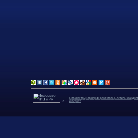
--
|
Бра
|
Люстры
|
Торшеры
|
Прожекторы
|
Светильники
|
Дне
>
интернет
|