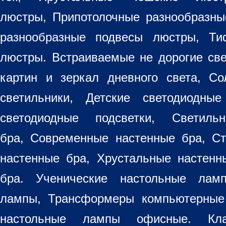
люстры
,
Припотолочные разнообразн
разнообразные
подвесы люстры
,
Ти
люстры. Встраиваемые не дорогие св
картин
и зеркал дневного света, Со
светильники
, Детские светодиодные
светодиодные подсветки, Светиль
бра, Современные настенные бра, С
настенные бра, Хрустальные настен
бра
. Ученические настольные лам
лампы, Трансформеры компьютерные
настольные лампы
офисные. Кла