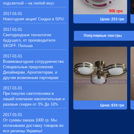
подсветкой – на любой вкус
13116 грн
3871 грн
506 грн
927 грн
2017-01-01
Новогодняя акция! Скидки в 50%!
Цена: 6558 грн
Цена: 1935 грн
Цена: 253 грн
Цена: 464 грн
2017-01-01
Светодиодные технологии
Популярные люстры
будущего, от производителя
SKOFF. Польша
2017-01-01
Взаимовыгодное сотрудничество.
Специальные предложения
Дизайнерам, Архитекторам, и
другим возможным партнерам
2017-01-01
При покупке светотехники в
нашей компании накопительные и
разовые скидки от 3% До 10%
Цена: 834 грн
2017-01-01
От суммы заказа 1000 гр. Мы
оплачиваем доставку товаров во
все регионы Украины!