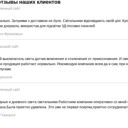
отзывы наших клиентов
личный сайт
льно. Затримки з доставкою не було. Світильники відповідають своїй ціні. Ку
чи дзеркала, використав для підсвітки 3Д гіпсових панелей.
но-Франківськ
роший сайт
 выключатель света датчик включения и отключения от прикосновения. И свя
 и продукция работает нормально. Рекомендую компанию всем да и сам, при 
лугами.
рнигов
личный сайт
дные и дневного света светильники.Работники компании оперативно со мной
каза.Была приятно удивлена. Это уже не первая покупка,приятно сотрудничат
/
Ужгород