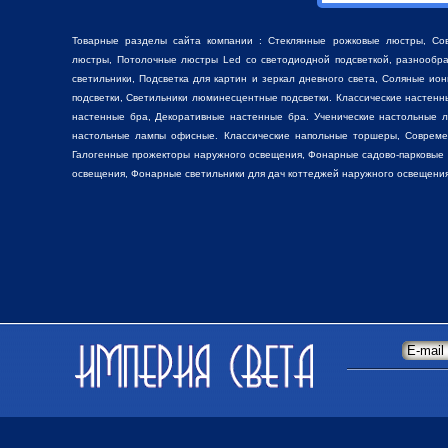
Товарные разделы сайта компании :
Стеклянные рожковые люстры
, Со
люстры
, Потолочные люстры Led со светодиодной подсветкой, разнооб
светильники,
Подсветка для картин
и зеркал дневного света, Соляные ио
подсветки, Светильники люминесцентные подсветки. Классические настен
настенные бра, Декоративные
настенные бра
. Ученические настольные 
настольные лампы
офисные. Классические
напольные торшеры
, Соврем
Галогенные прожекторы наружного освещения, Фонарные садово-парковые
освещения, Фонарные светильники для дач коттеджей наружного освещения