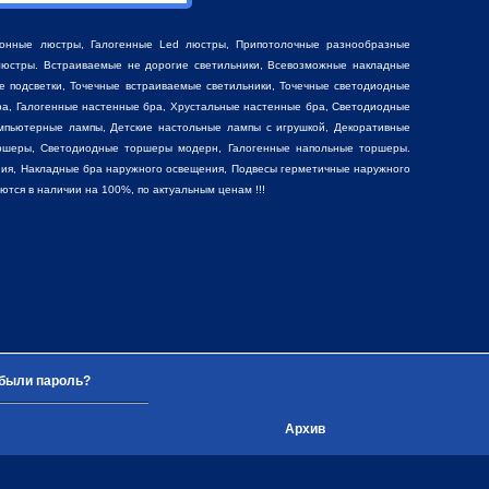
фонные люстры
,
Галогенные Led люстры
,
Припотолочные разнообразные
юстры. Встраиваемые не дорогие светильники, Всевозможные накладные
е подсветки, Точечные встраиваемые светильники, Точечные светодиодные
ра, Галогенные настенные бра, Хрустальные настенные бра, Светодиодные
мпьютерные лампы, Детские настольные лампы с игрушкой,
Декоративные
ршеры, Светодиодные торшеры модерн, Галогенные напольные торшеры.
ия, Накладные бра наружного освещения, Подвесы герметичные наружного
ся в наличии на 100%, по актуальным ценам !!!
были пароль?
Архив