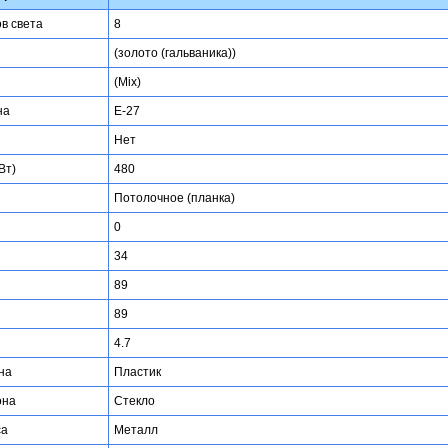
ов света
8
(золото (гальваника))
(Mix)
на
E-27
Нет
Вт)
480
Потолочное (планка)
0
34
89
89
4.7
на
Пластик
она
Стекло
са
Металл