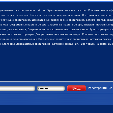
временные люстры модерн хай-тек, Хрустальные чешские люстры,
Классические пла
разные
подвесы люстры
,
Тиффани люстры
из ракушки и метала, Светодиодные модерн л
низирующие светильники, Декоративные
дизайнерские светильники
, Детские светодиодны
ные бра, Современные настенные бра, Стеклянные настенные бра, Тиффани настенные б
лампы для школьника, Современные эксклюзивные настольные лампы, Трансформеры ко
енные напольные торшеры, Декоративные напольные торшеры, Колонны напольные то
 столбы наружного освещения, Вкапываемые герметичные светильники наружного освещен
, Столбовые ландшафтные светильники наружного освещения. Все товары на сайте, имеют
Регистрация
За