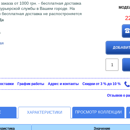
аказа от 1000 грн. - бесплатная доставка
МОДЕЛ
 курьерской службы в Вашем городе. На
 бесплатная доставка не распостроняется
2
Да
д
ая
ДОБАВИТ
доставки
График рaботы
Адрес и контакты
Скидки от 3 % до 10 %
Отзывов о ра
Е
ПРОСМОТР КОЛЛЕКЦИИ
ХАРАКТЕРИСТИКИ
еристика
Значение