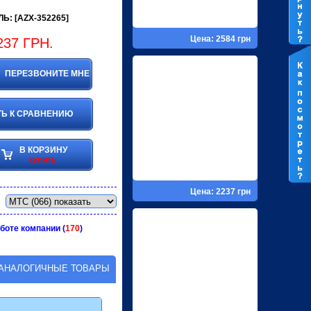
Ь: [AZX-352265]
Цена: 2584 грн
237
ГРН.
ПЕРЕЗВОНИТЕ МНЕ
Ь К СРАВНЕНИЮ
В КОРЗИНУ
купить
Цена: 2237 грн
боте компании (
170
)
АНАЛОГИЧНЫЕ ТОВАРЫ