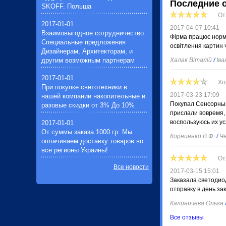
Последние 
SKOFF. Польша
От
2017-01-01
2017-04-07 10:41
Взаимовыгодное сотрудничество.
Фірма працює норма
Специальные предложения
освітлення картин 
Дизайнерам, Архитекторам, и
другим возможным партнерам
Халак Віталій
/
Іва
2017-01-01
Хо
При покупке светотехники в
2017-03-23 17:09
нашей компании накопительные и
Покупал Сенсорный
разовые скидки от 3% До 10%
прислали вовремя,
воспользуюсь их ус
2017-01-01
От суммы заказа 1000 гр. Мы
Корниенко В.Ф.
/
Че
оплачиваем доставку товаров во
все регионы Украины!
От
Все новости
2017-03-15 15:01
Заказала светодио
отправку в день за
Калиничева Ольга
Все отзывы