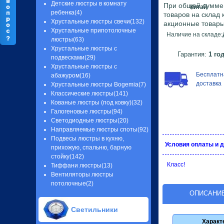
Детские люстры в комнату
При общей сумме з
Китай
ребенка(4)
товаров на склад
Хрустальные люстры свечи(132)
акционные товары
Хрустальные припотолочные
Наличие на складе:
люстры(63)
Хрустальные люстры с
Гарантия:
1 го
подвесками(29)
Хрустальные люстры с
Бесплатн
абажуром(16)
доставка
Хрустальные люстры Bogemia(7)
Классические люстры(141)
Кованые люстры (под ковку)(32)
Галогеновые люстры(94)
Светодиодные люстры(20)
Направляемые люстры споты(92)
Подвесы люстры в кухню,
Условия оплаты и 
прихожую, спальню, барную
стойку(142)
Класс!
Тиффани люстры(13)
Вентиляторы люстры
потолочные(2)
ОПИСАНИ
Светильники
Характ