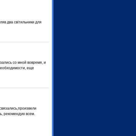
пляв два світильники для
зались со мной вовремя, и
необходимости, еще
 связались,произвели
ь, рекомендую всем.