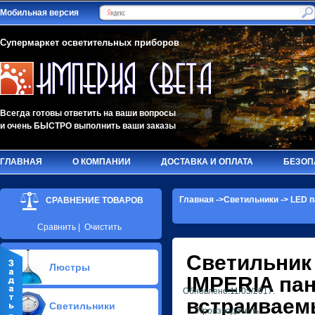
Мобильная версия
Супермаркет осветительных приборов
Всегда готовы ответить на ваши вопросы
и очень БЫСТРО выполнить ваши заказы
ГЛАВНАЯ
О КОМПАНИИ
ДОСТАВКА И ОПЛАТА
БЕЗОП
Главная
->
Светильники
->
LED п
СРАВНЕНИЕ ТОВАРОВ
Сравнить
|
Очистить
Светильник
Люстры
IMPERIA
пан
Обновлено:11/05/2017.
Припотолочные люстры(620)
встраиваем
Светильники
Потолочные люстры Led(65)
Производитель: