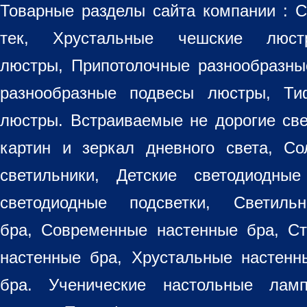
Товарные разделы сайта компании :
С
тек, Хрустальные чешские лю
люстры
,
Припотолочные разнообразн
разнообразные
подвесы люстры
,
Ти
люстры. Встраиваемые не дорогие св
картин
и зеркал дневного света, Со
светильники
, Детские светодиодные
светодиодные подсветки, Светиль
бра, Современные настенные бра, С
настенные бра, Хрустальные настен
бра
. Ученические настольные лам