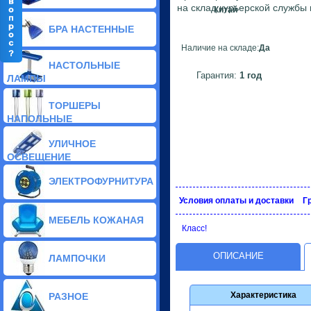
на склад курьерской службы
Китай
БРА НАСТЕННЫЕ
Наличие на складе:
Да
Классические бра(53)
НАСТОЛЬНЫЕ
Современные бра(2)
Гарантия:
1 год
ЛАМПЫ
Стеклянные бра(146)
Тиффани бра(7)
ТОРШЕРЫ
Галогенные бра(19)
НАПОЛЬНЫЕ
Хрустальные бра(5)
Светодиодные бра(2)
УЛИЧНОЕ
Декоративные бра(212)
ОСВЕЩЕНИЕ
ЭЛЕКТРОФУРНИТУРА
Условия оплаты и доставки
Г
МЕБЕЛЬ КОЖАНАЯ
Класс!
ОПИСАНИЕ
ЛАМПОЧКИ
Характеристика
РАЗНОЕ