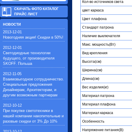
Кол-во источников света
СКАЧАТЬ ФОТО КАТАЛОГ
цвет каркаса
ПРАЙС ЛИСТ
Цвет плафона
НОВОСТИ
Стандарт патрона
2013-12-01
Наличие выключателя
Новогодняя акция! Скидки в 50%!
Макc. мощность(Вт)
2012-12-01
Светодиодные технологии
Вид крепления
будущего, от производителя
Высота(см)
SKOFF. Польша
Ширина(см)
2012-11-05
Длина(см)
Взаимовыгодное сотрудничество.
Специальные предложения
Вес изделия(кг)
Дизайнерам, Архитекторам, и
другим возможным партнерам
Материал патрона
Материал плафона
2012-10-12
При покупке светотехники в
Материал каркаса
нашей компании накопительные и
разовые скидки от 3% До 10%
Особенность
Напряжение питания(В)
2012-10-12