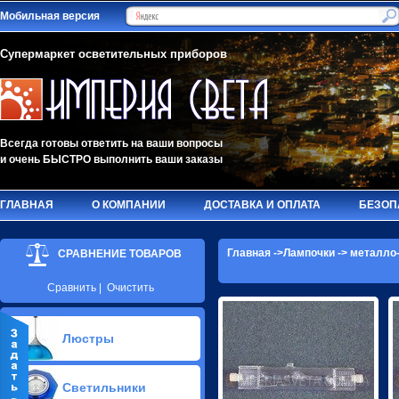
Мобильная версия
Супермаркет осветительных приборов
Всегда готовы ответить на ваши вопросы
и очень БЫСТРО выполнить ваши заказы
ГЛАВНАЯ
О КОМПАНИИ
ДОСТАВКА И ОПЛАТА
БЕЗОП
Главная
->
Лампочки
->
металло
СРАВНЕНИЕ ТОВАРОВ
Сравнить
|
Очистить
Люстры
Припотолочные люстры(627)
Светильники
Потолочные люстры Led(63)