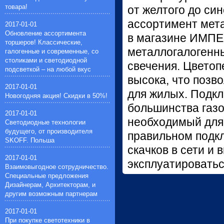
товара!
от желтого до син
ассортимент мета
2017-01-01
Обновление ассортимента
в магазине ИМПЕ
торшеров! Классические,
металлогалогенны
галогенные и современные, со
столиками и светодиодной
свечения. Цвето
подсветкой – на любой вкус
высока, что позв
2017-01-01
для жилых. Подкл
Новогодняя акция! Скидки в 50%!
большинства газо
2017-01-01
необходимый для
Светодиодные технологии
будущего, от производителя
правильном подк
SKOFF. Польша
скачков в сети и
2017-01-01
эксплуатироватьс
Взаимовыгодное сотрудничество.
Специальные предложения
Дизайнерам, Архитекторам, и
другим возможным партнерам
2017-01-01
При покупке светотехники в