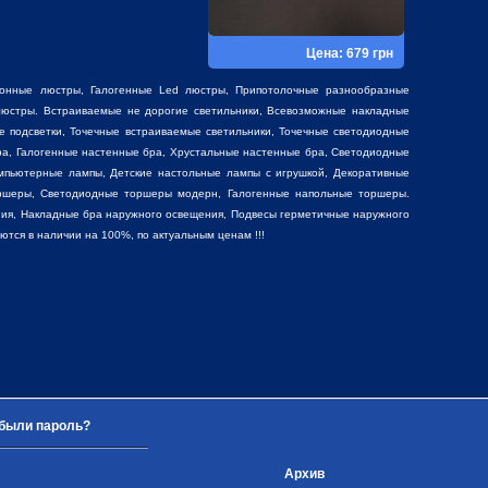
Цена: 679 грн
фонные люстры
,
Галогенные Led люстры
,
Припотолочные разнообразные
юстры. Встраиваемые не дорогие светильники, Всевозможные накладные
е подсветки, Точечные встраиваемые светильники, Точечные светодиодные
ра, Галогенные настенные бра, Хрустальные настенные бра, Светодиодные
мпьютерные лампы, Детские настольные лампы с игрушкой,
Декоративные
ршеры, Светодиодные торшеры модерн, Галогенные напольные торшеры.
ия, Накладные бра наружного освещения, Подвесы герметичные наружного
ся в наличии на 100%, по актуальным ценам !!!
были пароль?
Архив