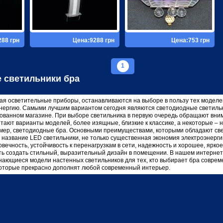
288 грн
Цена:9288 грн
Цена:753 грн
1
 светильники бра
ая осветительные приборы, останавливаются на выборе в пользу тех моделе
нергию. Самыми лучшим вариантом сегодня являются светодиодные светильни
ванном магазине. При выборе светильника в первую очередь обращают вним
ают варианты моделей, более изящные, близкие к классике, а некоторые – 
мер, светодиодные бра. Основными преимуществами, которыми обладают св
 название LED светильники, не только существенная экономия электроэнергии
овечность, устойчивость к перенагрузкам в сети, надежность и хорошее, ярк
ть создать стильный, выразительный дизайн в помещении. В нашем интерне
нающиеся модели настенных светильников для тех, кто выбирает бра соврем
которые прекрасно дополнят любой современный интерьер.