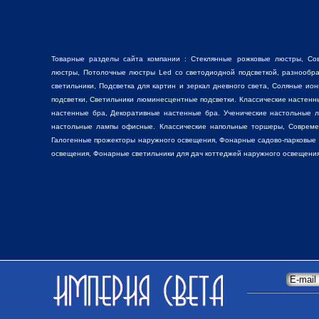
Товарные разделы сайта компании :
Стеклянные рожковые люстры
, Со
люстры
, Потолочные люстры Led со светодиодной подсветкой, разнооб
светильники,
Подсветка для картин
и зеркал дневного света, Соляные ио
подсветки, Светильники люминесцентные подсветки. Классические настен
настенные бра, Декоративные
настенные бра
. Ученические настольные 
настольные лампы
офисные. Классические
напольные торшеры
, Соврем
Галогенные прожекторы наружного освещения, Фонарные садово-парковые
освещения, Фонарные светильники для дач коттеджей наружного освещения