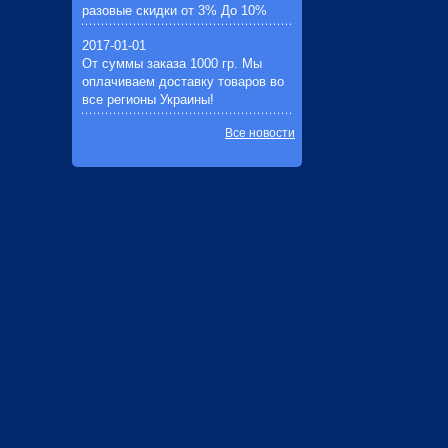
разовые скидки от 3% До 10%
2017-01-01
От суммы заказа 1000 гр. Мы
оплачиваем доставку товаров во
все регионы Украины!
Все новости