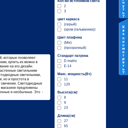
Кол-во источников света
2
3
цвет каркаса
(серый)
(хром (гальваника))
Цвет плафона
(Mix)
(прозрачный)
Стандарт патрона
й, которые позволяют
D matrix
ки, купить их можно в
E-14
ание на его дизайн.
настенные светильники
Макc. мощность(Вт)
етодиодные светильники,
11
, но и простота в
ое свечение. Светодиодные
120
т магазине предложены
енные и необычные. Это -
Высота(см)
8
9
23
Длина(см)
27
65