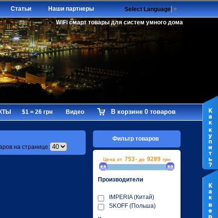
Статьи
Наши партнеры
Select Language
▼
WiFi смарт товары для систем умного дома
В корзине 0 товаров
КТЫ
$1 = 26 грн
Видео
Фильтр товаров
аров на странице:
753
-
9289
Цена от
до
грн
Производители
IMPERIA (Китай)
SKOFF (Польша)