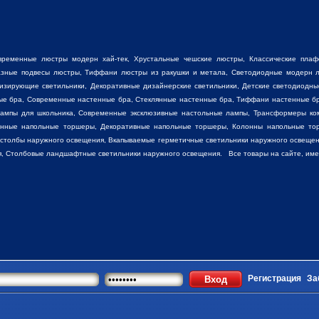
временные люстры модерн хай-тек, Хрустальные чешские люстры,
Классические пла
разные
подвесы люстры
,
Тиффани люстры
из ракушки и метала, Светодиодные модерн л
низирующие светильники, Декоративные
дизайнерские светильники
, Детские светодиодны
ные бра, Современные настенные бра, Стеклянные настенные бра, Тиффани настенные б
лампы для школьника, Современные эксклюзивные настольные лампы, Трансформеры ко
енные напольные торшеры, Декоративные напольные торшеры, Колонны напольные то
 столбы наружного освещения, Вкапываемые герметичные светильники наружного освещен
, Столбовые ландшафтные светильники наружного освещения. Все товары на сайте, имеют
Регистрация
За