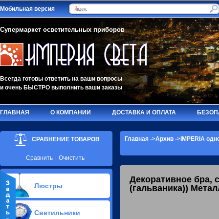
Мобильная версия
Супермаркет осветительных приборов
Всегда готовы ответить на ваши вопросы
и очень БЫСТРО выполнить ваши заказы
ГЛАВНАЯ
О КОМПАНИИ
ДОСТАВКА И ОПЛАТА
БЕЗОП
Главная
->
Архив
->IMPERIA одн
СРАВНЕНИЕ ТОВАРОВ
Сравнить
|
Очистить
Декоративное бра, 
Люстры
(гальваника)) Метал
Припотолочные люстры(579)
Светильники
Потолочные люстры Led(91)