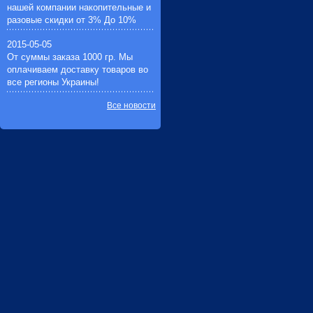
нашей компании накопительные и
разовые скидки от 3% До 10%
2015-05-05
От суммы заказа 1000 гр. Мы
оплачиваем доставку товаров во
все регионы Украины!
Все новости