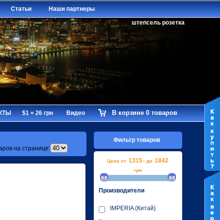
Статьи
Наши партнеры
штепсель розетка
В корзине 0 товаров
КТЫ
$1 = 26 грн
Видео
Фильтр товаров
аров на странице:
1315
-
1842
Цена от
до
грн
Производители
IMPERIA (Китай)