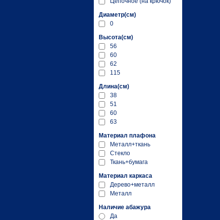
Цепочное (на крючок)
Диаметр(см)
0
Высота(см)
56
60
62
115
Длина(см)
38
51
60
63
Материал плафона
Металл+ткань
Стекло
Ткань+бумага
Материал каркаса
Дерево+металл
Металл
Наличие абажура
Да