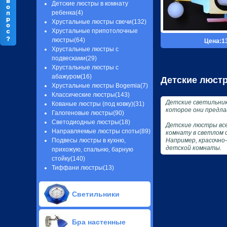
Детские люстры в комнату
ребенка(4)
Хрустальные люстры свечи(132)
Хрустальные припотолочные
люстры(64)
Цена:1
Хрустальные люстры с
подвесками(29)
Хрустальные люстры с
абажуром(16)
Детские люстр
Хрустальные люстры Bogemia(7)
Классические люстры(143)
Детские светильник
Кованые люстры (под ковку)(31)
которое они предла
Галогеновые люстры(90)
Светодиодные люстры(18)
Детские люстры все
Направляемые люстры споты(89)
комнату в светлом 
Подвесы люстры в кухню,
Например, красочно
детской комнаты.
прихожую, спальню, барную
стойку(140)
Тиффани люстры(13)
Светильники
LED панели для подвесного
Бра настенные
потолка (cветодиодные стильные