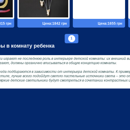
315 грн
Цена:1842 грн
Цена:1655 грн
1
ы в комнату ребенка
и играют не последнюю роль в интерьере детской комнаты: их внешний ви
гают, должны органично вписываться в общую концепцию комнаты.
гда подбираются в зависимости от интерьера детской комнаты. К пример
стиле, лучше всего подойдут светло пастельные источники света – это о
-яркие детские светильники будут смотреться в сочетании контрастных 