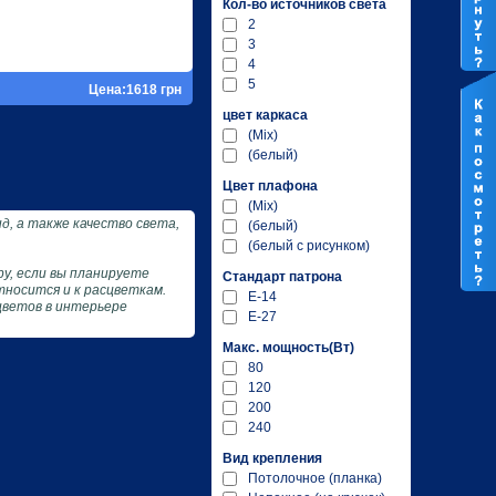
Кол-во источников света
2
3
4
5
Цена:1618 грн
цвет каркаса
(Mix)
(белый)
Цвет плафона
(Mix)
д, а также качество света,
(белый)
(белый с рисунком)
у, если вы планируете
Стандарт патрона
тносится и к расцветкам.
E-14
цветов в интерьере
E-27
Макc. мощность(Вт)
80
120
200
240
Вид крепления
Потолочное (планка)