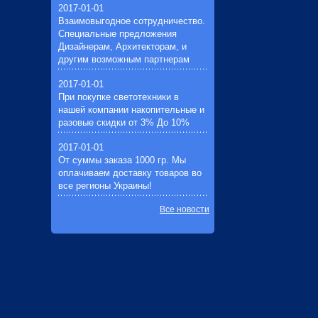
2017-01-01
Взаимовыгодное сотрудничество.
Специальные предложения
Дизайнерам, Архитекторам, и
другим возможным партнерам
2017-01-01
При покупке светотехники в
нашей компании накопительные и
разовые скидки от 3% До 10%
2017-01-01
От суммы заказа 1000 гр. Мы
оплачиваем доставку товаров во
все регионы Украины!
Все новости