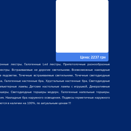
Цена: 2237 грн
фонные люстры
,
Галогенные Led люстры
,
Припотолочные разнообразные
юстры. Встраиваемые не дорогие светильники, Всевозможные накладные
е подсветки, Точечные встраиваемые светильники, Точечные светодиодные
ра, Галогенные настенные бра, Хрустальные настенные бра, Светодиодные
мпьютерные лампы, Детские настольные лампы с игрушкой,
Декоративные
ршеры, Светодиодные торшеры модерн, Галогенные напольные торшеры.
ия, Накладные бра наружного освещения, Подвесы герметичные наружного
ся в наличии на 100%, по актуальным ценам !!!