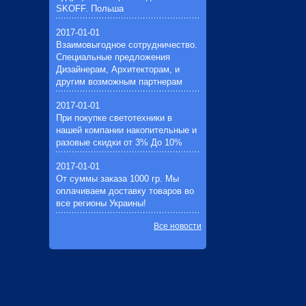
SKOFF. Польша
2017-01-01
Взаимовыгодное сотрудничество.
Специальные предложения
Дизайнерам, Архитекторам, и
другим возможным партнерам
2017-01-01
При покупке светотехники в
нашей компании накопительные и
разовые скидки от 3% До 10%
2017-01-01
От суммы заказа 1000 гр. Мы
оплачиваем доставку товаров во
все регионы Украины!
Все новости