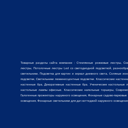
Товарные разделы сайта компании :
Стеклянные рожковые люстры
, Со
люстры
, Потолочные люстры Led со светодиодной подсветкой, разнооб
светильники,
Подсветка для картин
и зеркал дневного света, Соляные ио
подсветки, Светильники люминесцентные подсветки. Классические настен
настенные бра, Декоративные
настенные бра
. Ученические настольные 
настольные лампы
офисные. Классические
напольные торшеры
, Соврем
Галогенные прожекторы наружного освещения, Фонарные садово-парковые
освещения, Фонарные светильники для дач коттеджей наружного освещения