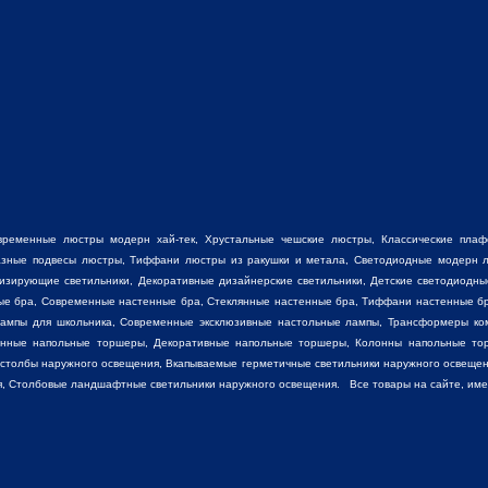
временные люстры модерн хай-тек, Хрустальные чешские люстры,
Классические пла
разные
подвесы люстры
,
Тиффани люстры
из ракушки и метала, Светодиодные модерн л
низирующие светильники, Декоративные
дизайнерские светильники
, Детские светодиодны
ные бра, Современные настенные бра, Стеклянные настенные бра, Тиффани настенные б
лампы для школьника, Современные эксклюзивные настольные лампы, Трансформеры ко
енные напольные торшеры, Декоративные напольные торшеры, Колонны напольные то
 столбы наружного освещения, Вкапываемые герметичные светильники наружного освещен
, Столбовые ландшафтные светильники наружного освещения. Все товары на сайте, имеют