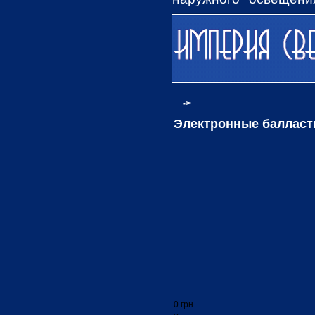
освещения, Столбов
товары на сайте, имею
->
Электронные баллас
0 грн