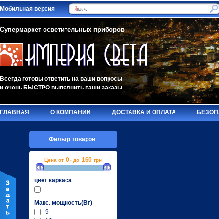
Мобильная версия
Супермаркет осветительных приборов
Всегда готовы ответить на ваши вопросы
и очень БЫСТРО выполнить ваши заказы
ГЛАВНАЯ
О КОМПАНИИ
ДОСТАВКА И ОПЛАТА
БЕЗОП
Фильтр товаров
0
-
160
Цена от
до
грн
цвет каркаса
Макc. мощность(Вт)
9