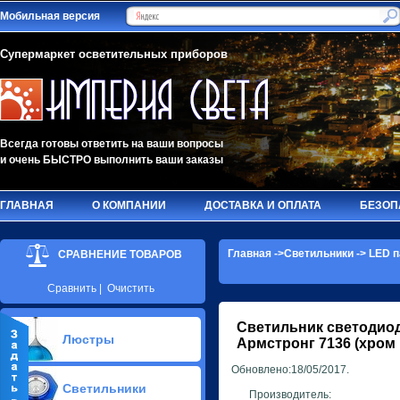
Мобильная версия
Супермаркет осветительных приборов
Всегда готовы ответить на ваши вопросы
и очень БЫСТРО выполнить ваши заказы
ГЛАВНАЯ
О КОМПАНИИ
ДОСТАВКА И ОПЛАТА
БЕЗОП
Главная
->
Светильники
->
LED п
СРАВНЕНИЕ ТОВАРОВ
Сравнить
|
Очистить
Светильник светодио
Люстры
Армстронг 7136 (хром
Обновлено:18/05/2017.
Припотолочные люстры(627)
Светильники
Потолочные люстры Led(63)
Производитель: