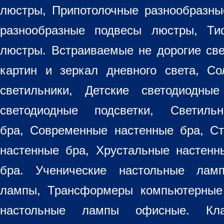
люстры
,
Припотолочные разнообразн
разнообразные
подвесы люстры
,
Ти
люстры. Встраиваемые не дорогие св
картин
и зеркал дневного света, Со
светильники
, Детские светодиодные
светодиодные подсветки, Светиль
бра, Современные настенные бра, С
настенные бра, Хрустальные настен
бра
. Ученические настольные лам
лампы, Трансформеры компьютерные
настольные лампы
офисные. Кла