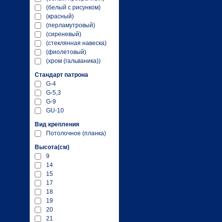
(белый с рисунком)
(красный)
(перламутровый)
(сиреневый)
(стеклянная навеска)
(фиолетовый)
(хром (гальваника))
Стандарт патрона
G-4
G-5,3
G-9
GU-10
Вид крепления
Потолочное (планка)
Высота(см)
9
14
15
17
18
19
20
21