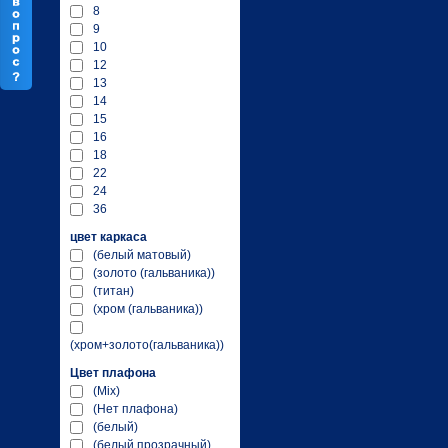
8
9
10
12
13
14
15
16
18
22
24
36
цвет каркаса
(белый матовый)
(золото (гальваника))
(титан)
(хром (гальваника))
(хром+золото(гальваника))
Цвет плафона
(Mix)
(Нет плафона)
(белый)
(белый прозрачный)