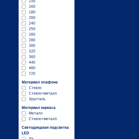
150
160
180
200
240
250
260
280
300
320
360
440
480
720
Материал плафона
Стекло
Стекло+металл
Хрусталь
Материал каркаса
Металл
Стекло+металл
Светодиодная подсветка
LED
Да