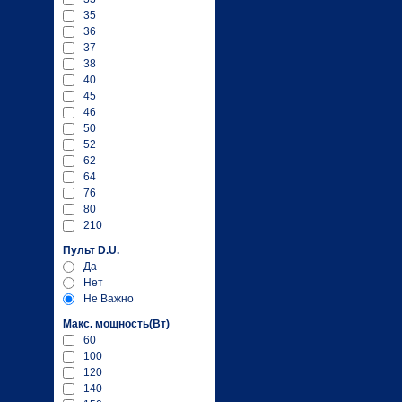
35
36
37
38
40
45
46
50
52
62
64
76
80
210
Пульт D.U.
Да
Нет
Не Важно
Макc. мощность(Вт)
60
100
120
140