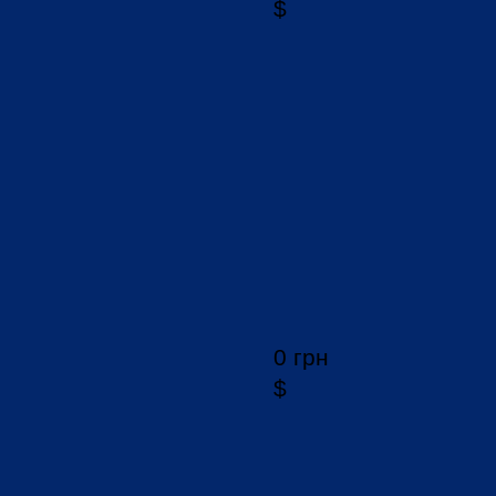
$
0 грн
$