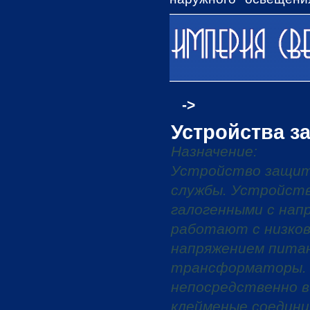
освещения, Столбов
товары на сайте, имею
->
Устройства з
Назначение:
Устройство защиты
службы. Устройств
галогенными с нап
работают с низков
напряжением питан
трансформаторы. 
непосредственно в
клейменые соедини