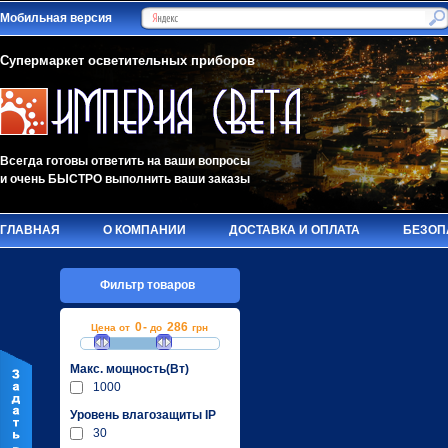
Мобильная версия
Супермаркет осветительных приборов
Всегда готовы ответить на ваши вопросы
и очень БЫСТРО выполнить ваши заказы
ГЛАВНАЯ
О КОМПАНИИ
ДОСТАВКА И ОПЛАТА
БЕЗОП
Фильтр товаров
0
-
286
Цена от
до
грн
Макc. мощность(Вт)
1000
Уровень влагозащиты IP
30