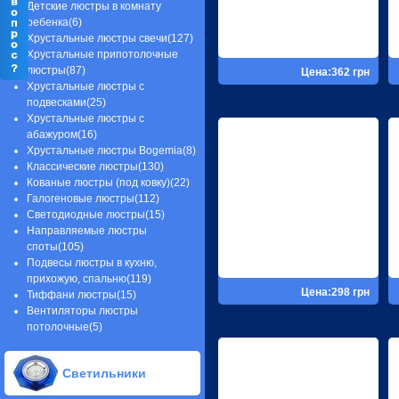
Детские люстры в комнату
ребенка(6)
Хрустальные люстры свечи(127)
Хрустальные припотолочные
люстры(87)
Цена:362 грн
Хрустальные люстры с
подвесками(25)
Хрустальные люстры с
абажуром(16)
Хрустальные люстры Bogemia(8)
Классические люстры(130)
Кованые люстры (под ковку)(22)
Галогеновые люстры(112)
Светодиодные люстры(15)
Направляемые люстры
споты(105)
Подвесы люстры в кухню,
прихожую, спальню(119)
Цена:298 грн
Тиффани люстры(15)
Вентиляторы люстры
потолочные(5)
Светильники