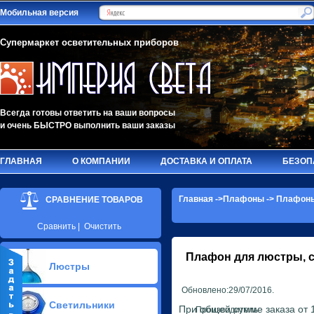
Мобильная версия
Супермаркет осветительных приборов
Всегда готовы ответить на ваши вопросы
и очень БЫСТРО выполнить ваши заказы
ГЛАВНАЯ
О КОМПАНИИ
ДОСТАВКА И ОПЛАТА
БЕЗОП
Главная
->
Плафоны
->
Плафоны
СРАВНЕНИЕ ТОВАРОВ
Сравнить
|
Очистить
Плафон для люстры, с
Люстры
Обновлено:29/07/2016.
Припотолочные люстры(581)
Светильники
Потолочные люстры Led(90)
При общей сумме заказа от 1
Производитель: