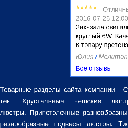
Отличн
2016-07-26 12:0
Заказала светил
круглый 6W. Кач
К товару претенз
Юлия
/
Мелитоп
Все отзывы
Товарные разделы сайта компании :
С
тек, Хрустальные чешские лю
люстры
,
Припотолочные разнообразн
разнообразные
подвесы люстры
,
Ти