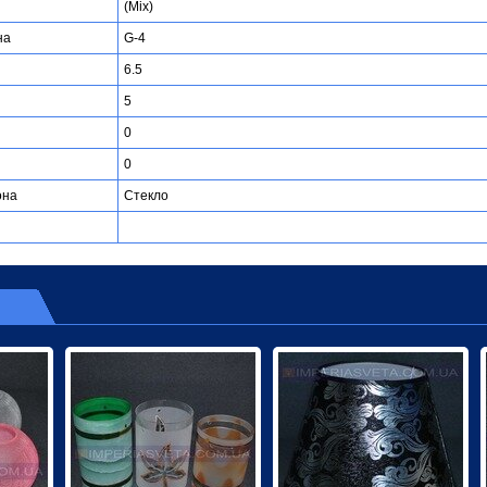
(Mix)
на
G-4
6.5
5
0
0
она
Стекло