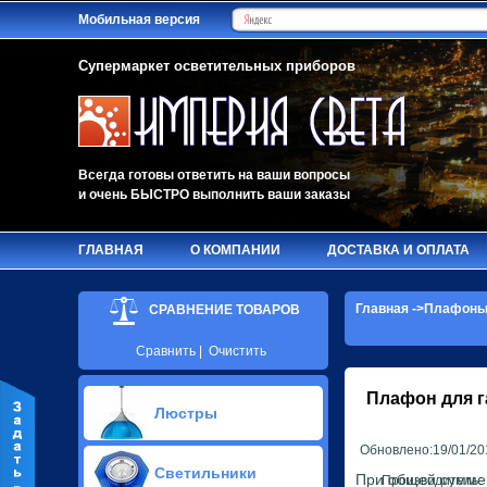
Мобильная версия
Супермаркет осветительных приборов
Всегда готовы ответить на ваши вопросы
и очень БЫСТРО выполнить ваши заказы
ГЛАВНАЯ
О КОМПАНИИ
ДОСТАВКА И ОПЛАТА
Главная
->
Плафон
СРАВНЕНИЕ ТОВАРОВ
Сравнить
|
Очистить
Плафон для г
Люстры
Обновлено:19/01/20
Припотолочные люстры(630)
Светильники
Потолочные люстры Led(63)
При общей сумме з
Производитель: