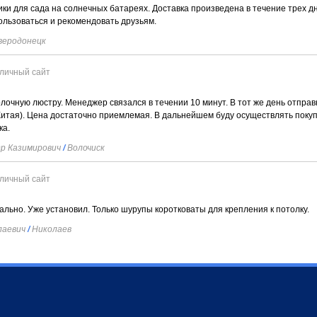
ки для сада на солнечных батареях. Доставка произведена в течение трех д
ользоваться и рекомендовать друзьям.
еродонецк
личный сайт
очную люстру. Менеджер связался в течении 10 минут. В тот же день отправ
 Китая). Цена достаточно приемлемая. В дальнейшем буду осуществлять покуп
ка.
р Казимирович
/
Волочиск
личный сайт
льно. Уже установил. Только шурупы коротковаты для крепления к потолку.
лаевич
/
Николаев