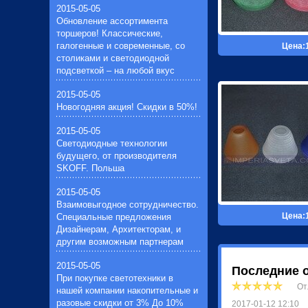
зеркальные лампочки(3)
2015-05-05
ртутные лампочки(4)
Обновление ассортимента
натриевые лампочки(4)
торшеров! Классические,
лампочки общего назначения(11)
галогенные и современные, со
Цена:
столиками и светодиодной
подсветкой – на любой вкус
2015-05-05
Новогодняя акция! Скидки в 50%!
2015-05-05
Светодиодные технологии
будущего, от производителя
SKOFF. Польша
2015-05-05
Взаимовыгодное сотрудничество.
Цена:
Специальные предложения
Дизайнерам, Архитекторам, и
другим возможным партнерам
2015-05-05
Последние 
При покупке светотехники в
От
нашей компании накопительные и
разовые скидки от 3% До 10%
2017-01-12 12:10