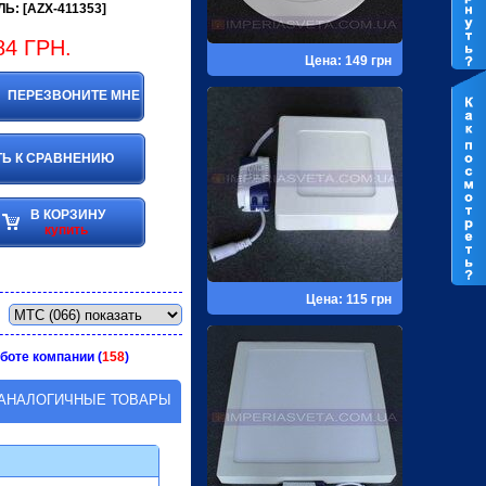
Ь: [AZX-411353]
84
ГРН.
Цена: 149 грн
ПЕРЕЗВОНИТЕ МНЕ
Ь К СРАВНЕНИЮ
В КОРЗИНУ
купить
Цена: 115 грн
боте компании (
158
)
АНАЛОГИЧНЫЕ ТОВАРЫ