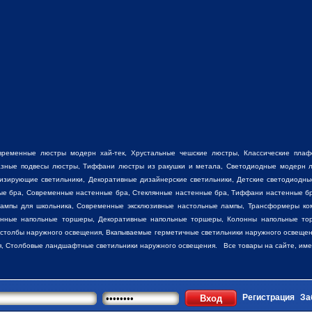
временные люстры модерн хай-тек, Хрустальные чешские люстры,
Классические пла
разные
подвесы люстры
,
Тиффани люстры
из ракушки и метала, Светодиодные модерн л
низирующие светильники, Декоративные
дизайнерские светильники
, Детские светодиодны
ные бра, Современные настенные бра, Стеклянные настенные бра, Тиффани настенные б
лампы для школьника, Современные эксклюзивные настольные лампы, Трансформеры ко
енные напольные торшеры, Декоративные напольные торшеры, Колонны напольные то
 столбы наружного освещения, Вкапываемые герметичные светильники наружного освещен
, Столбовые ландшафтные светильники наружного освещения. Все товары на сайте, имеют
Регистрация
За