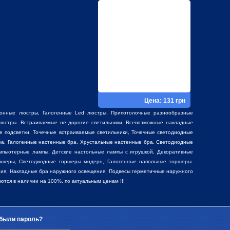
Цена: 131 грн
фонные люстры
,
Галогенные Led люстры
,
Припотолочные разнообразные
юстры. Встраиваемые не дорогие светильники, Всевозможные накладные
е подсветки, Точечные встраиваемые светильники, Точечные светодиодные
ра, Галогенные настенные бра, Хрустальные настенные бра, Светодиодные
мпьютерные лампы, Детские настольные лампы с игрушкой,
Декоративные
ршеры, Светодиодные торшеры модерн, Галогенные напольные торшеры.
ия, Накладные бра наружного освещения, Подвесы герметичные наружного
ся в наличии на 100%, по актуальным ценам !!!
были пароль?