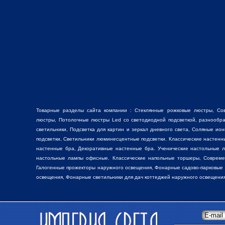
Товарные разделы сайта компании :
Стеклянные рожковые люстры
, Со
люстры
, Потолочные люстры Led со светодиодной подсветкой, разнооб
светильники,
Подсветка для картин
и зеркал дневного света, Соляные ио
подсветки, Светильники люминесцентные подсветки. Классические настен
настенные бра, Декоративные
настенные бра
. Ученические настольные 
настольные лампы
офисные. Классические
напольные торшеры
, Соврем
Галогенные прожекторы наружного освещения, Фонарные садово-парковые
освещения, Фонарные светильники для дач коттеджей наружного освещения