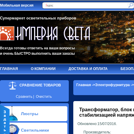
Мобильная версия
Супермаркет осветительных приборов
Всегда готовы ответить на ваши вопросы
и очень БЫСТРО выполнить ваши заказы
ГЛАВНАЯ
О КОМПАНИИ
ДОСТАВКА И ОПЛАТА
БЕЗОП
Главная
->
Электрофурнитура
-
СРАВНЕНИЕ ТОВАРОВ
Сравнить
|
Очистить
Трансформатор, блок 
Люстры
стабилизацией напряж
Обновлено:15/07/2016.
Припотолочные люстры(584)
Светильники
Потолочные люстры Led(91)
Производитель: