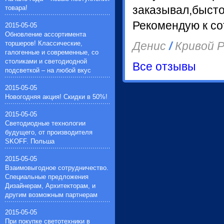
светильников(13)
лампочки(30)
товара!
заказывал,бысто
металло-галогенные лампочки(7)
зеркальные лампочки(4)
Рекомендую к со
2015-05-05
ртутные лампочки(4)
Обновление ассортимента
натриевые лампочки(4)
торшеров! Классические,
Денис
/
Кривой Р
лампочки общего назначения(11)
галогенные и современные, со
столиками и светодиодной
Все отзывы
подсветкой – на любой вкус
2015-05-05
Новогодняя акция! Скидки в 50%!
2015-05-05
Светодиодные технологии
будущего, от производителя
SKOFF. Польша
2015-05-05
Взаимовыгодное сотрудничество.
Специальные предложения
Дизайнерам, Архитекторам, и
другим возможным партнерам
2015-05-05
При покупке светотехники в