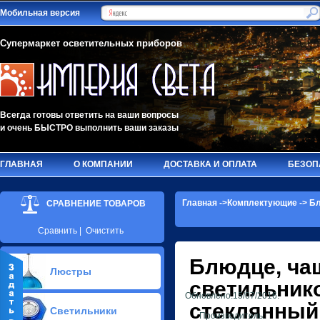
Мобильная версия
Супермаркет осветительных приборов
Всегда готовы ответить на ваши вопросы
и очень БЫСТРО выполнить ваши заказы
ГЛАВНАЯ
О КОМПАНИИ
ДОСТАВКА И ОПЛАТА
БЕЗОП
Главная
->
Комплектующие
->
Бл
СРАВНЕНИЕ ТОВАРОВ
Сравнить
|
Очистить
Блюдце, ча
Люстры
светильник
Обновлено:15/07/2016.
Припотолочные люстры(584)
стеклянный
Светильники
Потолочные люстры Led(91)
Производитель: