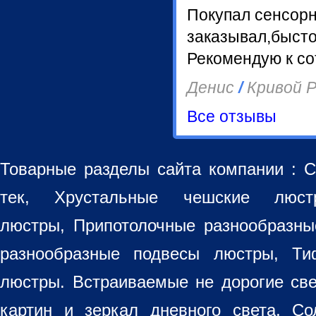
Покупал сенсор
заказывал,бысто
Рекомендую к со
Денис
/
Кривой Р
Все отзывы
Товарные разделы сайта компании :
С
тек, Хрустальные чешские лю
люстры
,
Припотолочные разнообразн
разнообразные
подвесы люстры
,
Ти
люстры. Встраиваемые не дорогие св
картин
и зеркал дневного света, Со