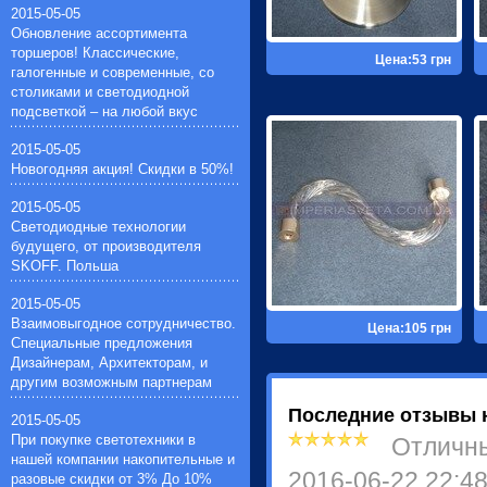
зеркальные лампочки(4)
2015-05-05
Импульсные зажигающие
ртутные лампочки(4)
Обновление ассортимента
устройства(1)
натриевые лампочки(4)
торшеров! Классические,
Устройства защиты галогенных
Цена:53 грн
лампочки общего назначения(11)
галогенные и современные, со
ламп(1)
столиками и светодиодной
подсветкой – на любой вкус
2015-05-05
Новогодняя акция! Скидки в 50%!
2015-05-05
Светодиодные технологии
будущего, от производителя
SKOFF. Польша
2015-05-05
Взаимовыгодное сотрудничество.
Цена:105 грн
Специальные предложения
Дизайнерам, Архитекторам, и
другим возможным партнерам
Последние отзывы 
2015-05-05
При покупке светотехники в
Отличн
нашей компании накопительные и
2016-06-22 22:4
разовые скидки от 3% До 10%