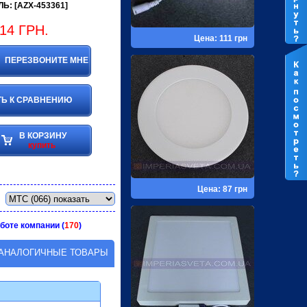
Ь: [AZX-453361]
14
ГРН.
Цена: 111 грн
ПЕРЕЗВОНИТЕ МНЕ
Ь К СРАВНЕНИЮ
В КОРЗИНУ
купить
Цена: 87 грн
боте компании (
170
)
АНАЛОГИЧНЫЕ ТОВАРЫ