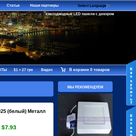
Статьи
Наши партнеры
Select Language
▼
светодиодные LED панели с декором
В корзине 0 товаров
КТЫ
$1 = 27 грн
Видео
МЫ РЕКОМЕНДУЕМ
25 (белый) Металл
$7.93