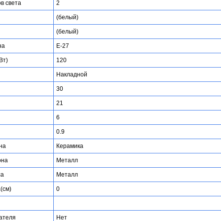
ов света
2
(белый)
(белый)
на
E-27
Вт)
120
Накладной
30
21
6
0.9
на
Керамика
она
Металл
са
Металл
(см)
0
ателя
Нет