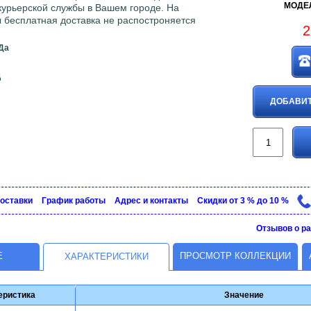
МОДЕЛ
 курьерской службы в Вашем городе. На
 бесплатная доставка не распостроняется
2
Да
д
ДОБАВИТ
доставки
График рaботы
Адрес и контакты
Скидки от 3 % до 10 %
Отзывов о ра
Е
ПРОСМОТР КОЛЛЕКЦИИ
ХАРАКТЕРИСТИКИ
еристика
Значение