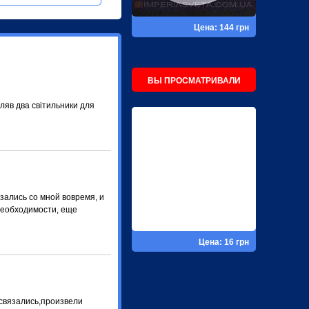
Цена: 144 грн
ВЫ ПРОСМАТРИВАЛИ
пляв два світильники для
зались со мной вовремя, и
необходимости, еще
Цена: 16 грн
 связались,произвели