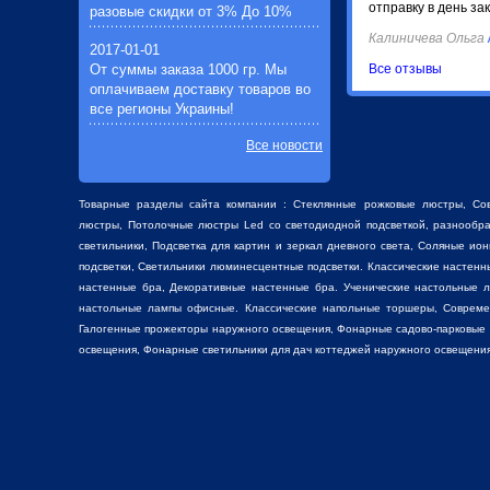
отправку в день за
разовые скидки от 3% До 10%
Калиничева Ольга
2017-01-01
От суммы заказа 1000 гр. Мы
Все отзывы
оплачиваем доставку товаров во
все регионы Украины!
Все новости
Товарные разделы сайта компании :
Стеклянные рожковые люстры
, Со
люстры
, Потолочные люстры Led со светодиодной подсветкой, разнооб
светильники,
Подсветка для картин
и зеркал дневного света, Соляные ио
подсветки, Светильники люминесцентные подсветки. Классические настен
настенные бра, Декоративные
настенные бра
. Ученические настольные 
настольные лампы
офисные. Классические
напольные торшеры
, Соврем
Галогенные прожекторы наружного освещения, Фонарные садово-парковые
освещения, Фонарные светильники для дач коттеджей наружного освещения