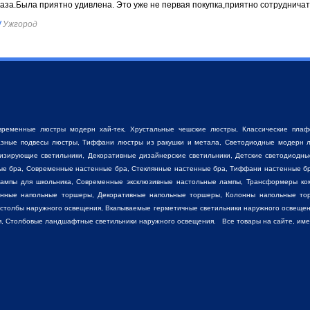
каза.Была приятно удивлена. Это уже не первая покупка,приятно сотрудничат
/
Ужгород
временные люстры модерн хай-тек, Хрустальные чешские люстры,
Классические пла
разные
подвесы люстры
,
Тиффани люстры
из ракушки и метала, Светодиодные модерн л
низирующие светильники, Декоративные
дизайнерские светильники
, Детские светодиодны
ные бра, Современные настенные бра, Стеклянные настенные бра, Тиффани настенные б
лампы для школьника, Современные эксклюзивные настольные лампы, Трансформеры ко
енные напольные торшеры, Декоративные напольные торшеры, Колонны напольные то
 столбы наружного освещения, Вкапываемые герметичные светильники наружного освещен
, Столбовые ландшафтные светильники наружного освещения. Все товары на сайте, имеют