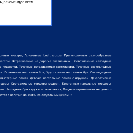
ь, рекомендую всем.
фонные люстры
,
Галогенные Led люстры
,
Припотолочные разнообразные
юстры. Встраиваемые не дорогие светильники, Всевозможные накладные
е подсветки, Точечные встраиваемые светильники, Точечные светодиодные
ра, Галогенные настенные бра, Хрустальные настенные бра, Светодиодные
мпьютерные лампы, Детские настольные лампы с игрушкой,
Декоративные
ршеры, Светодиодные торшеры модерн, Галогенные напольные торшеры.
ия, Накладные бра наружного освещения, Подвесы герметичные наружного
ся в наличии на 100%, по актуальным ценам !!!