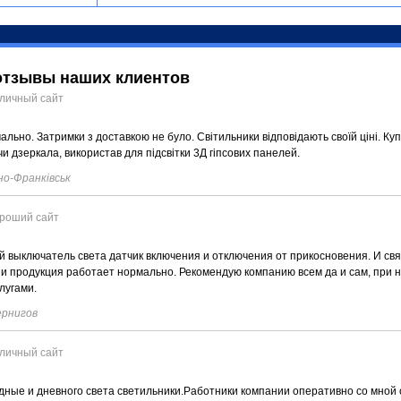
отзывы наших клиентов
личный сайт
льно. Затримки з доставкою не було. Світильники відповідають своїй ціні. Ку
чи дзеркала, використав для підсвітки 3Д гіпсових панелей.
но-Франківськ
роший сайт
 выключатель света датчик включения и отключения от прикосновения. И свя
 и продукция работает нормально. Рекомендую компанию всем да и сам, при 
лугами.
рнигов
личный сайт
дные и дневного света светильники.Работники компании оперативно со мной