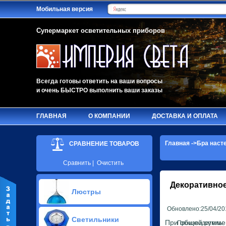
Мобильная версия
Супермаркет осветительных приборов
Всегда готовы ответить на ваши вопросы
и очень БЫСТРО выполнить ваши заказы
ГЛАВНАЯ
О КОМПАНИИ
ДОСТАВКА И ОПЛАТА
Главная
->
Бра наст
СРАВНЕНИЕ ТОВАРОВ
Сравнить
|
Очистить
Декоративное
Люстры
Обновлено:25/04/20
Припотолочные люстры(624)
Светильники
Потолочные люстры Led(65)
При общей сумме з
Производитель: