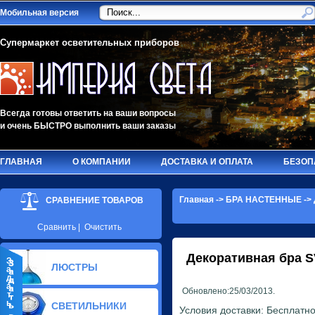
Мобильная версия
Супермаркет осветительных приборов
Всегда готовы ответить на ваши вопросы
и очень БЫСТРО выполнить ваши заказы
ГЛАВНАЯ
О КОМПАНИИ
ДОСТАВКА И ОПЛАТА
БЕЗОП
Главная
->
БРА НАСТЕННЫЕ
->
СРАВНЕНИЕ ТОВАРОВ
Сравнить
|
Очистить
Декоративная бра
S
З
ЛЮСТРЫ
а
д
а
Обновлено:25/03/2013.
т
ь
СВЕТИЛЬНИКИ
Условия доставки: Бесплатно