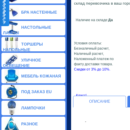
в
склад перевозчика в ваш гор
о
п
БРА НАСТЕННЫЕ
р
о
с
Наличие на складе:
Да
?
Классические бра (31)
НАСТОЛЬНЫЕ
Стеклянные бра (115)
ЛАМПЫ
Тиффани бра (9)
Галогенные бра (14)
Условия оплаты:
ТОРШЕРЫ
Хрустальные бра (5)
Безналичный расчет,
НАПОЛЬНЫЕ
Светодиодные бра (2)
Наличный расчет,
Декоративные бра (136)
Наложенный платеж по
УЛИЧНОЕ
факту доставки товара.
ОСВЕЩЕНИЕ
Скидки от 3% до 10%.
МЕБЕЛЬ КОЖАНАЯ
ПОД ЗАКАЗ EU
Класс!
ОПИСАНИЕ
ЛАМПОЧКИ
-
РАЗНОЕ