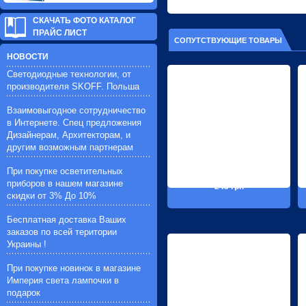
СКАЧАТЬ ФОТО КАТАЛОГ
ПРАЙС ЛИСТ
СОПУТСТВУЮЩИЕ ТОВАРЫ
НОВОСТИ
Светодиодные технологии, от
производителя SKOFF. Польша
Взаимовыгодное сотрудничество
в Интернете. Спец предложения
Дизайнерам, Архитекторам, и
другим возможным партнерам
При покупке осветительных
приборов в нашем магазине
245 грн
скидки от 3% До 10%
Бесплатная доставка Ваших
заказов по всей територии
Украины !
При покупке новинок в магазине
Империя света лампочки в
подарок