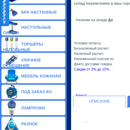
в
склад перевозчика в ваш гор
о
п
БРА НАСТЕННЫЕ
р
о
с
Наличие на складе:
Да
?
Классические бра (31)
НАСТОЛЬНЫЕ
Стеклянные бра (115)
ЛАМПЫ
Тиффани бра (9)
Галогенные бра (14)
Условия оплаты:
ТОРШЕРЫ
Хрустальные бра (5)
Безналичный расчет,
НАПОЛЬНЫЕ
Светодиодные бра (2)
Наличный расчет,
Декоративные бра (136)
Наложенный платеж по
УЛИЧНОЕ
факту доставки товара.
ОСВЕЩЕНИЕ
Скидки от 3% до 10%.
МЕБЕЛЬ КОЖАНАЯ
ПОД ЗАКАЗ EU
Класс!
ОПИСАНИЕ
ЛАМПОЧКИ
-
РАЗНОЕ