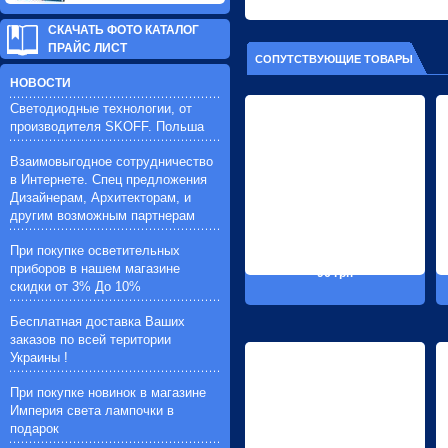
СКАЧАТЬ ФОТО КАТАЛОГ
ПРАЙС ЛИСТ
СОПУТСТВУЮЩИЕ ТОВАРЫ
НОВОСТИ
Светодиодные технологии, от
производителя SKOFF. Польша
Взаимовыгодное сотрудничество
в Интернете. Спец предложения
Дизайнерам, Архитекторам, и
другим возможным партнерам
При покупке осветительных
приборов в нашем магазине
96 грн
скидки от 3% До 10%
Бесплатная доставка Ваших
заказов по всей територии
Украины !
При покупке новинок в магазине
Империя света лампочки в
подарок