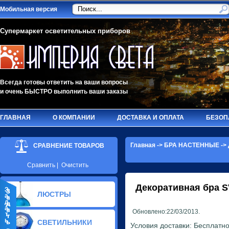
Мобильная версия
Супермаркет осветительных приборов
Всегда готовы ответить на ваши вопросы
и очень БЫСТРО выполнить ваши заказы
ГЛАВНАЯ
О КОМПАНИИ
ДОСТАВКА И ОПЛАТА
БЕЗОП
Главная
->
БРА НАСТЕННЫЕ
->
СРАВНЕНИЕ ТОВАРОВ
Сравнить
|
Очистить
Декоративная бра
S
З
ЛЮСТРЫ
а
д
а
Обновлено:22/03/2013.
т
ь
СВЕТИЛЬНИКИ
Условия доставки: Бесплатно